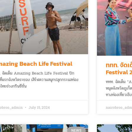
azing Beach Life Festival
ททท. จัด
Festival 
. จัดเต็ม Amazing Beach Life Festival ปัก
ภูเก็ต ชูเสน่ห์อาหารไทย ปลุก
ที่แรกจังหวัดระยอง เสิร์ฟความสนุกปลุกกระแสท่อง
ททท. จัดเต็ม 
กระแสการเ
ยวไทยช่วงกรีนซีซั่น
หมุดจังหวัดภูเก
อาหาร
ทางท่องเที่ยวเชิ
robroo_admin
July 15, 2024
nairobroo_ad
NEWS