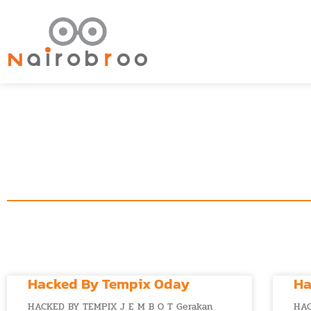
Hacked By Tempix 0day
Ha
HACKED BY TEMPIX J E M B O T Gerakan
HAC