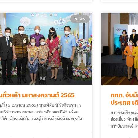
ไทย และต่างชาติ
ขึ้นระหว่างเดื
NEWS
็นทั่วหล้า มหาสงกรานต์ 2565
ททท. จับม
ประเทศ เด
วันนี้ (5 เมษายน 2565) นายพิพัฒน์ รัชกิจประการ
“นางฟ้าพาเ
นตรีว่าการกระทรวงการท่องเที่ยวและกีฬา พร้อม
การท่องเที่ยวแห
ภิชัย ฉัตรเฉลิมกิจ รองผู้ว่าการด้านสินค้าและธุรกิจ
ท่องเที่ยว พันธ
เที่ยว การท่องเที่ยวแห่งประเทศไทย (ททท.) ร่วม
การบินนกแอร์ ส
าสัมพันธ์กิจกรรม “เย็นทั่วหล้า มหาสงกรานต์
ไทยเวียตเจ็ทแอ