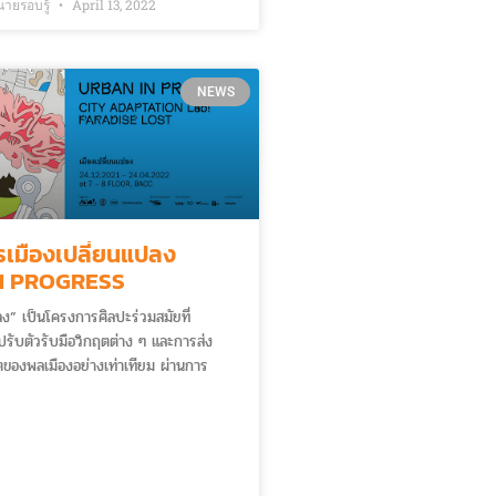
วย์ส ร่วมสนับสนุนการจัดโครงการ
ายรอบรู้
April 13, 2022
ั่วไทย” ติดปีกเที่ยววิถีใหม่ Amazing
NEWS
เมืองเปลี่ยนแปลง
N PROGRESS
ลง” เป็นโครงการศิลปะร่วมสมัยที่
รับตัวรับมือวิกฤตต่าง ๆ และการส่ง
ตของพลเมืองอย่างเท่าเทียม ผ่านการ
าพแวดล้อมรอบตัว สู่การสร้างความ
ะชากรในการคิด วิเคราะห์ มีส่วนร่วมใน
 ๆ ที่เกิดขึ้น โครงการครั้งนี้ได้รับ
กหลากหลายภาคส่วน