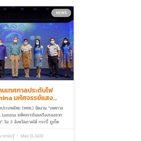
NEWS
งานเทศกาลประดับไฟ
ina มหัศจรรย์แสง
ากท้องทะเลอันดามัน ริม
ห่งประเทศไทย (ททท.) จัดงาน “เทศกาล
ก็ต กระบี่ และพังงา
 Lumina มหัศจรรย์แสงเรืองรองจาก
” ใน 3 จังหวัดภาคใต้ กระบี่ ภูเก็ต
้นฟูเศรษฐกิจ และกระตุ้นการท่องเที่ยว
ความเชื่อมั่นให้แก่นักท่องเที่ยวทั้งชาว
ายรอบรู้
May 13, 2022