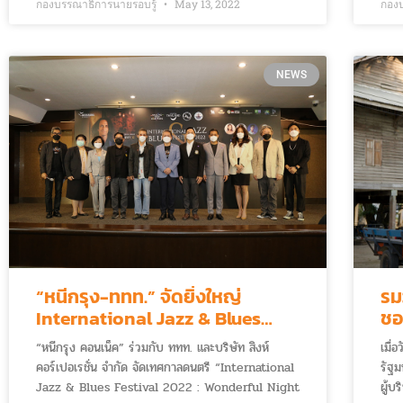
256
ร่วมการประชุมเจ้าหน้าที่อาวุโสเอเปค ครั้งที่ ๒ ระหว่าง
กองบรรณาธิการนายรอบรู้
May 13, 2022
กอง
สืบ
วันที่ ๙-๑๙ พฤษภาคม ๒๕๖๕ ณ โรงแรมแชงกรี-ลา
ด้วย
กรุงเทพฯ เพื่อสานต่อเป้าหมายการเป็นเจ้าภาพเอเปค
เดิน
๒๕๖๕ ภายใต้แนวคิดหลัก “เปิดกว้างสร้างสัมพันธ์
NEWS
นี้ 
เชื่อมโยงกัน สู่สมดุล” หรือ “Open. Connect.
Balance.” มุ่งเน้นการฟื้นฟูเศรษฐกิจในภูมิภาคเอเชีย-
แปซิฟิก ยุคหลังโควิด-19 ให้มีการค้า การลงทุนที่เปิด
กว้าง เสรี และมีพลวัต เชื่อมโยงความสะดวกและ
ปลอดภัย พร้อมกำหนดแผนการพัฒนาอย่างยั่งยืนภาย
ใต้แนวคิดเศรษฐกิจ BCG เพื่อการเตรียมรับมือ
สถานการณ์ความผันผวนต่าง ๆ ในโลก
“หนีกรุง-ททท.” จัดยิ่งใหญ่
รม
International Jazz & Blues
ชอ
Festival 2022 ดึง “KENNY G”
ท่
“หนีกรุง คอนเน็ค” ร่วมกับ ททท. และบริษัท สิงห์
เมื่
ศิลปินแจ๊สระดับโลกร่วมงาน หวัง
คอร์เปอเรชั่น จำกัด จัดเทศกาลดนตรี “International
รัฐม
ปลุกกระแสการท่องเที่ยวคึกคัก
Jazz & Blues Festival 2022 : Wonderful Night
ผู้บ