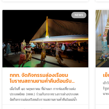
NEWS
ททท. จัดกิจกรรมล่องเรือชม
เย
โบราณสถานยามค่ำคืนต้อนรับ
เช้า
คณะผู้แทนเขตเศรษฐกิจเอเปค
รัฐม
เมื่อวันที่ ๑๐ พฤษภาคม ที่ผ่านมา การท่องเที่ยวแห่ง
นายอ
ประเทศไทย (ททท.) ร่วมกับกระทรวงการต่างประเทศ
ท่อง
จัดกิจกรรมล่องเรือชมโบราณสถานยามค่ำคืนในแม่น้ำ
ประช
เจ้าพระยาต้อนรับคณะผู้แทนเขตเศรษฐกิจเอเปคที่เข้า