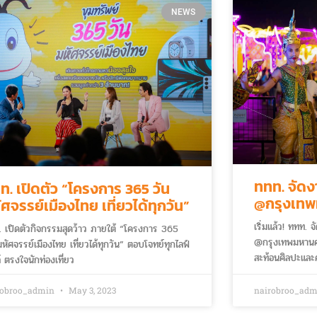
NEWS
ททท. จัดง
ท. เปิดตัว “โครงการ 365 วัน
@กรุงเท
ัศจรรย์เมืองไทย เที่ยวได้ทุกวัน”
เริ่มแล้ว! ททท. 
 เปิดตัวกิจกรรมสุดว้าว ภายใต้ “โครงการ 365
@กรุงเทพมหานคร
มหัศจรรย์เมืองไทย เที่ยวได้ทุกวัน” ตอบโจทย์ทุกไลฟ์
สะท้อนศิลปะและค
์ ตรงใจนักท่องเที่ยว
กรุงเทพมหานคร
robroo_admin
May 3, 2023
nairobroo_ad