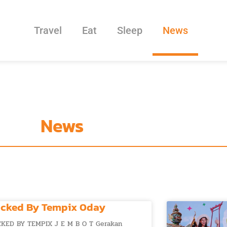
Travel
Eat
Sleep
News
News
cked By Tempix 0day
KED BY TEMPIX J E M B O T Gerakan