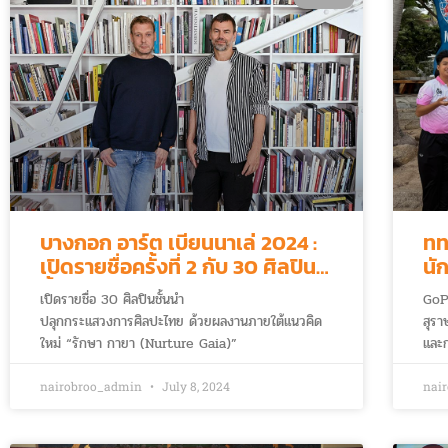
บางกอก อาร์ต เบียนนาเล่ 2024 :
ทท
เปิดรายชื่อครั้งที่ 2 กับ 30 ศิลปิน
นั
ชั้นนำผ่านแนวคิด “รักษา กายา
เปิดรายชื่อ 30 ศิลปินชั้นนำ
GoP
(Nurture Gaia)”
ปลุกกระแสวงการศิลปะไทย ด้วยผลงานภายใต้แนวคิด
สุรา
ใหม่ “รักษา กายา (Nurture Gaia)”
และก
24 ตุลาคมนี้ ถึง 25 กุมภาพันธ์ 2568
nairobroo_admin
July 8, 2024
nai