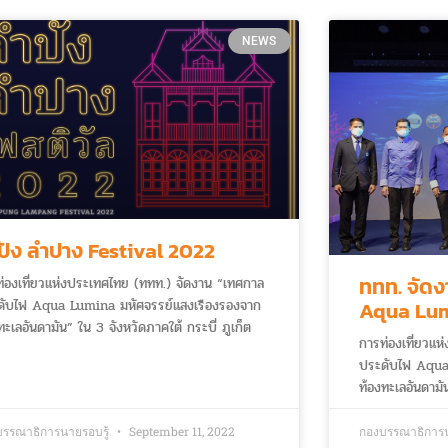
NEWS
ปัง ลำปาง Festival 2022
ททท. จัด
่องเที่ยวแห่งประเทศไทย (ททท.) จัดงาน “เทศกาล
ดับไฟ Aqua Lumina มหัศจรรย์แสงเรืองรองจาก
Aqua Lum
ทะเลอันดามัน” ใน 3 จังหวัดภาคใต้ กระบี่ ภูเก็ต
เรืองรองจ
การท่องเที่ยวแ
ังงา เพื่อฟื้นฟูเศรษฐกิจ และกระตุ้นการท่องเที่ยว
ชายหาด ภูเ
ประดับไฟ Aqua
งมาตรฐานด้านความเชื่อมั่นให้แก่นักท่องเที่ยวทั้งชาว
ท้องทะเลอันดามัน
และต่างชาติ โดยงานเทศกาลประดับไฟในครั้งนี้จะมี
และพังงา เพื่อฟื
ระหว่างเดือน 14 พฤษภาคม – 12 มิถุนายน 2565
สร้างมาตรฐานด้าน
บรรณาธิการนายรอบรู้
September 11, 2022
กองบรรณาธิการน