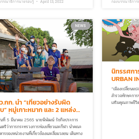
5” แก่นายกรัฐมนตรีและคณะรัฐมนตรี เป็นการ
บินบางกอกแอร์เ
บรรณาธิการนายรอบรู้
April 13, 2022
กองบรรณาธิการน
สานวัฒนธรรมประเพณี ส่งมอบความสุขรับปีใหม่ไทย
“นางฟ้าพาเที่ยวท
วิถีปกติใหม่ หรือ New Normal เพื่อกระตุ้นการ
ยิ่งกว่าเดิม
ทางท่องเที่ยวภายในประเทศช่วงเทศกาลสงกรานต์ปี
NEWS
ณ ตึกสันติไมตรี ทำเนียบรัฐบาล
นิทรรศการ
URBAN I
“เมืองเปลี่ยนแป
สำรวจทักษะการป
ว.กก. นำ “เที่ยวอย่างรับผิด
เสริมคุณภาพชีวิ
บ” หมู่เกาะหมาก และ 2 แหล่ง
ทำความเข้าใจสภ
องเที่ยว Unseen จังหวัดตราด
ตระหนักรู้แก่ปร
อวันที่ 5 มีนาคม 2565 นายพิพัฒน์ รัชกิจประการ
การแก้ไขปัญหาต่าง
นตรีว่าการกระทรวงการท่องเที่ยวและกีฬา นำคณะ
ความร่วมมือจา
ริหารของหน่วยงานที่เกี่ยวข้องและสื่อมวลชน เดินทาง