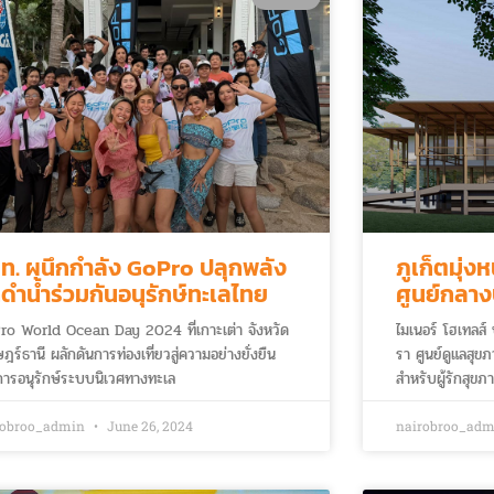
ท. ผนึกกำลัง GoPro ปลุกพลัง
ภูเก็ตมุ่ง
กดำน้ำร่วมกันอนุรักษ์ทะเลไทย
ศูนย์กลาง
โลก
ro World Ocean Day 2024 ที่เกาะเต่า จังหวัด
ไมเนอร์ โฮเทลส์
ษฎร์ธานี ผลักดันการท่องเที่ยวสู่ความอย่างยั่งยืน
รา ศูนย์ดูแลสุ
ารอนุรักษ์ระบบนิเวศทางทะเล
สำหรับผู้รักสุข
robroo_admin
June 26, 2024
nairobroo_ad