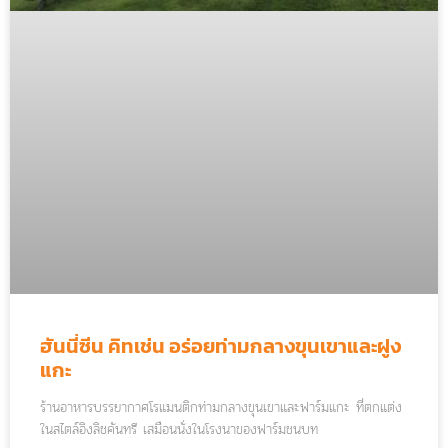
ฮันนี่ซีน คิทเช่น อร่อยท่ามกลางขุนเขาและฝูง
แกะ
ร้านอาหารบรรยากาศโรแมนติกท่ามกลางขุนเขาและฟาร์มแกะ ที่ตกแต่ง
ในสไตล์อิงลิชคันทรี เสมือนนั่งในโรงนาของฟาร์มชนบท