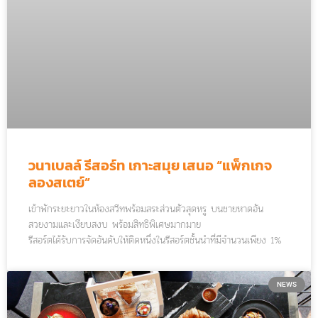
วนาเบลล์ รีสอร์ท เกาะสมุย เสนอ “แพ็กเกจ
ลองสเตย์”
เข้าพักระยะยาวในห้องสวีทพร้อมสระส่วนตัวสุดหรู บนชายหาดอัน
สวยงามและเงียบสงบ พร้อมสิทธิพิเศษมากมาย
รีสอร์ตได้รับการจัดอันดับให้ติดหนึ่งในรีสอร์ตชั้นนำที่มีจำนวนเพียง 1%
ของโรงแรมทั้งหมดทั่วโลก ในกลุ่มโรงแรมหรูที่ดีที่สุด (Best Luxury),
โรงแรมที่ให้บริการที่ดีที่สุด (Best Service) และ โรงแรมที่โรแมนติก
ที่สุด (Best Romance) โดย TripAdvisor
NEWS