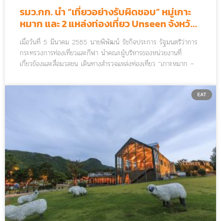
รมว.กก. นำ “เที่ยวอย่างรับผิดชอบ” หมู่เกาะ
หมาก และ 2 แหล่งท่องเที่ยว Unseen จังหวัด
ตราด
เมื่อวันที่ 5 มีนาคม 2565 นายพิพัฒน์ รัชกิจประการ รัฐมนตรีว่าการ
กระทรวงการท่องเที่ยวและกีฬา นำคณะผู้บริหารของหน่วยงานที่
เกี่ยวข้องและสื่อมวลชน เดินทางสำรวจแหล่งท่องเที่ยว “เกาะหมาก –
เกาะกระดาด – เกาะขายหัวเราะ” สถานที่เช็คอินแห่งใหม่ของจังหวัด
ตราด
EAT