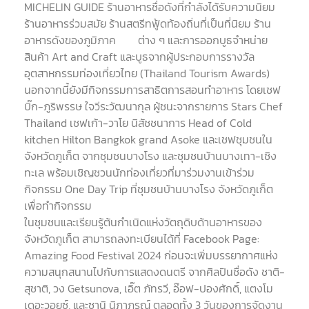
MICHELIN GUIDE ร้านอาหารชื่อดังที่กำลังได้รับความนิยม
ร้านอาหารร่วมสมัย ร้านสตรีทฟู้ดท้องถิ่นที่เป็นที่นิยม ร้าน
อาหารดังของภูมิภาค ต่าง ๆ และการออกบูธจำหน่าย
สินค้า Art and Craft และบูธจากผู้ประกอบการรางวัล
อุตสาหกรรมท่องเที่ยวไทย (Thailand Tourism Awards)
นอกจากนี้ยังมีกิจกรรมการสาธิตการสอนทำอาหาร โดยเชฟ
บิ๊ก-ภูริพรรษ ใจวีระวัฒนากุล ผู้ชนะจากรายการ Stars Chef
Thailand เชฟเก้า-วาโย นิสัชชนาการ Head of Cold
kitchen Hilton Bangkok grand Asoke และเชฟชุมชนใน
จังหวัดภูเก็ต จากชุมชนบางโรง และชุมชนบ้านบางเทา-เชิง
ทะเล พร้อมเชิญชวนนักท่องเที่ยวที่มาร่วมงานเข้าร่วม
กิจกรรม One Day Trip ที่ชุมชนบ้านบางโรง จังหวัดภูเก็ต
เพื่อทำกิจกรรม
ในชุมชนและเรียนรู้ต้นกำเนิดแห่งวัตถุดิบด้านอาหารของ
จังหวัดภูเก็ต สามารถลงทะเบียนได้ที่ Facebook Page:
Amazing Food Festival 2024 ก่อนจะเพิ่มบรรยากาศแห่ง
ความสนุกสนานไปกับการแสดงดนตรี จากศิลปินชื่อดัง ชาติ-
สุชาติ, วง Getsunova, เอิ๊ต ภัทรวี, อ๊อฟ-ปองศักดิ์, แตงโม
เดอะวอยซ์, และซานิ นิภาภรณ์ ตลอดทั้ง 3 วันของการจัดงาน