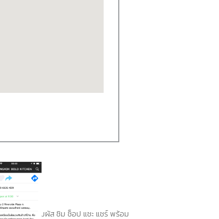
ดใดน่าแวะไปสัมผัส ชิม ช็อป แชะ แชร์ พร้อม