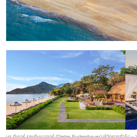
มร ดีเธอร์ รุคเค้นเบาออร์
(
Dieter Ruckenbauer)
ผู้จัดการทั่วไป
–
ว