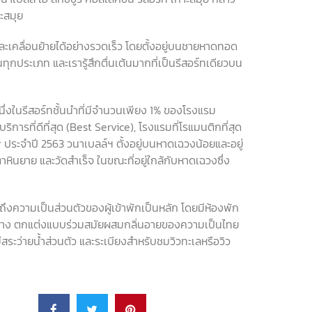
าะสมุย
งและเคลื่อนย้ายได้อย่างรวดเร็ว โดยตั้งอยู่บนชายหาดทอด
นทุกประเภท และเรารู้สึกตื่นเต้นมากที่เป็นรีสอร์ทเดียวบน
นึ่งในรีสอร์ทชั้นนำที่มีจำนวนเพียง
1%
ของโรงแรม
บริการที่ดีที่สุด
(Best Service),
โรงแรมที่โรแมนติกที่สุด
r
ประจำปี
2563
วนาเบลล์ฯ ตั้งอยู่บนหาดเฉวงน้อยและอยู่
าหินยาย และวัดสำเร็จ ในขณะที่อยู่ใกล้กับหาดเฉวงซึ่ง
ความเป็นส่วนตัวของผู้เข้าพักเป็นหลัก โดยมีห้องพัก
างขวาง ตกแต่งแบบร่วมสมัยผสมกลิ่นอายของความเป็นไทย
ะว่ายน้ำส่วนตัว และระเบียงสำหรับชมวิวทะเลหรือวิว