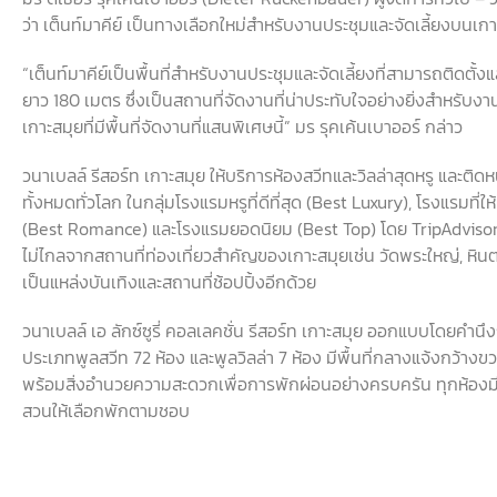
ว่า เต็นท์มาคีย์ เป็นทางเลือกใหม่สำหรับงานประชุมและจัดเลี้ยงบนเก
“
เต็นท์มาคีย์เป็นพื้นที่สำหรับงานประชุมและจัดเลี้ยงที่สามารถติดตั้
ยาว
180
เมตร ซึ่งเป็นสถานที่จัดงานที่น่าประทับใจอย่างยิ่งสำหรับงา
เกาะสมุยที่มีพื้นที่จัดงานที่แสนพิเศษนี้
”
มร รุคเค้นเบาออร์ กล่าว
วนาเบลล์ รีสอร์ท เกาะสมุย ให้บริการห้องสวีทและวิลล่าสุดหรู และติดห
ทั้งหมดทั่วโลก ในกลุ่มโรงแรมหรูที่ดีที่สุด
(Best Luxury),
โรงแรมที่ให้
(Best Romance)
และโรงแรมยอดนิยม
(Best Top)
โดย
TripAdviso
ไม่ไกลจากสถานที่ท่องเที่ยวสำคัญของเกาะสมุยเช่น วัดพระใหญ่
,
หินต
เป็นแหล่งบันเทิงและสถานที่ช้อปปิ้งอีกด้วย
วนาเบลล์ เอ ลักซ์ซูรี่ คอลเลคชั่น รีสอร์ท เกาะสมุย
ออกแบบโดยคำนึงถึง
ประเภทพูลสวีท
72
ห้อง และพูลวิลล่า
7
ห้อง มีพื้นที่กลางแจ้งกว้
พร้อมสิ่งอำนวยความสะดวกเพื่อการพักผ่อนอย่างครบครัน ทุกห้องมีสร
สวนให้เลือกพักตามชอบ