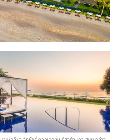
นาเบลล์ เอ ลักซ์ซูรี่ คอลเลคชั่น รีสอร์ท เกาะสมุย กล่าว