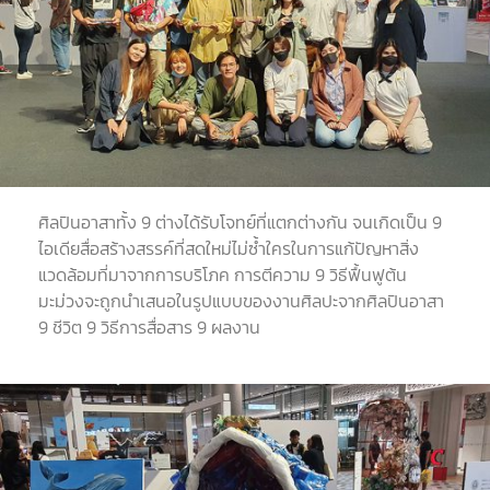
ศิลปินอาสาทั้ง
9
ต่างได้รับโจทย์ที่แตกต่างกัน จนเกิดเป็น
9
ไอเดียสื่อสร้างสรรค์ที่สดใหม่ไม่ซ้ำใครในการแก้ปัญหาสิ่ง
แวดล้อมที่มาจากการบริโภค การตีความ
9
วิธีฟื้นฟูต้น
มะม่วงจะถูกนำเสนอในรูปแบบของงานศิลปะจากศิลปินอาสา
9
ชีวิต
9
วิธีการสื่อสาร
9
ผลงาน