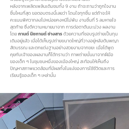
หลังจากเพลิดเพลินเดิมชมทั้ง
9
งาน ถ้าจะถามว่าถูกใจงาน
ชิ้นไหนที่สุด ขอตอบตรงนี้เลยว่า โดนใจทุกชิ้น แต่ถ้าจะให้
คะแนนพิศวาทลงไปหน่อยคงหนีไม่พ้น งานชิ้นที่
5
ลมหายใจ
สุดท้าย ซึ่งตีความหมายมาจาก การต่อตาต้นมะม่วง ผลงาน
โดย
กานต์
นิชกานต์
ช่างสาร
ด้วยความที่ชอบรูปถ่ายเป็นทุน
เดิมอยู่แล้ว เมื่อได้เห็นรูปถ่ายขนาดใหญ่ที่วางอยู่หลังต้นพญา
สัตบรรณ และตกแต่งฐานอย่างสวยงามจากขยะ เมื่อได้พูด
คุยกับเจ้าของผลงานก็ได้ทราบว่า ภาพถ่ายนั้นมาจากฝีมือ
ของเด็ก ๆ ในชุมชนหนึ่งของเมืองใหญ่ สะท้อนให้เห็นถึง
ปัญหาสภาพแวดล้อมที่มีผลทั้งในแง่ของการใช้ชีวิตและการ
เรียนรู้ของเด็ก ๆ เหล่านั้น