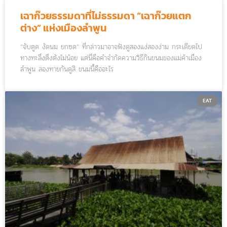
เฉาก๊วยธรรมดาที่ไม่ธรรมดา “เฉาก๊วยแตก
ต่าง” แห่งเมืองลำพูน
“จับตูด งัดนม ยกซด” ที่กล่าวมาอาจฟังดูสองแง่สองง่าม กระเดียดไป
ทางทะลึ่งตึงตังไม่น้อย แต่นี่คือคำจำกัดความวิธีกินขนมของแม่ค้าเมือง
ลำพูน ลองทายกันดูสิ ขนมนี้คืออะไร
EAT