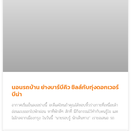
นอนรถบ้าน ย่างบาร์บีคิว ชิลล์กับทุ่งดอกเวอร์
บีน่า
อากาศเริ่มเย็นลงอย่างนี้ จะดีแค่ไหนถ้าคุณได้หอบหิ้วร่างกายที่เหนื่อยล้า
อ่อนแรงออกไปพักผ่อน หาที่พักดีๆ สักที่ มีกิจกรรมไว้ทำกับคนรู้ใจ และ
ไม่ไกลจากเมืองกรุง ในวันนี้ “นายรอบรู้ นักเดินทาง” เราขอเสนอ รถ
บ้านสวนละไม Natural Camp สัมผัสใหม่แห่งการนอนเกิดขึ้นที่นี่