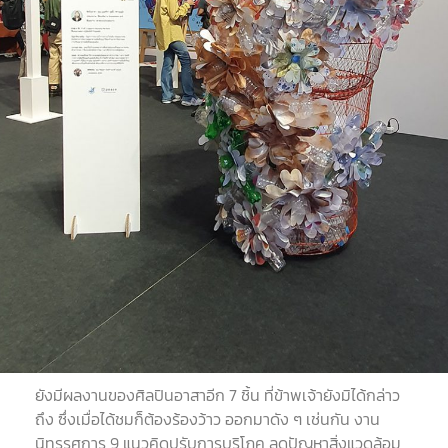
ยังมีผลงานของศิลปินอาสาอีก
7
ชิ้น ที่ข้าพเจ้ายังมิได้กล่าว
ถึง ซึ่งเมื่อได้ชมก็ต้องร้องว้าว ออกมาดัง ๆ เช่นกัน งาน
นิทรรศการ
9
แนวคิดปรับการบริโภค ลดปัญหาสิ่งแวดล้อม