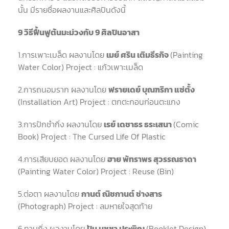
นั้น มีรายชื่อผลงานและศิลปินดังนี้
9
วิธีฟื้นฟูต้นมะม่วงกับ
9
ศิลปินอาสา
1.
การเพาะเมล็ด ผลงานโดย
เมย์
ศริน
เติมธีรกิจ
(Painting
Water Color) Project :
แก้วเพาะเมล็ด
2.
การถนอมราก ผลงานโดย
ฟรายเดย์
บุณฑริกา
แซ่ตั้ง
(Installation Art) Project :
ตกตะกอนก่อนตะแกง
3.
การปักชำกิ่ง
ผลงานโดย
เรย์
เดชาธร
ธระเสนา
(Comic
Book) Project : The Cursed Life Of Plastic
4.
การเสียบยอด
ผลงานโดย
ฮาย
พัทราพร
สุวรรณธาดา
(Painting Water Color) Project : Reuse (Bin)
5.
ต่อตา ผลงานโดย
กานต์
ณิชกานต์
ช่างสาร
(Photograph) Project :
ลมหายใจสุดท้าย
6.
ทาบกิ่ง
ผลงานโดย
ปัน
นุชชา
ประพิณ
(Booklet Design)