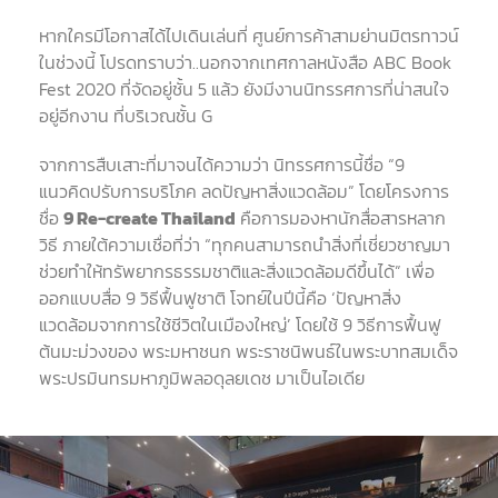
หากใครมีโอกาสได้ไปเดินเล่นที่ ศูนย์การค้าสามย่านมิตรทาวน์
ในช่วงนี้ โปรดทราบว่า
..
นอกจากเทศกาลหนังสือ
ABC Book
Fest 2020
ที่จัดอยู่ชั้น
5
แล้ว ยังมีงานนิทรรศการที่น่าสนใจ
อยู่อีกงาน ที่บริเวณชั้น
G
จากการสืบเสาะที่มาจนได้ความว่า นิทรรศการนี้ชื่อ
“9
แนวคิดปรับการบริโภค ลดปัญหาสิ่งแวดล้อม
”
โดยโครงการ
ชื่อ
9 Re-create Thailand
คือการมองหานักสื่อสารหลาก
วิธี ภายใต้ความเชื่อที่ว่า
“
ทุกคนสามารถนำสิ่งที่เชี่ยวชาญมา
ช่วยทำให้ทรัพยากรธรรมชาติและสิ่งแวดล้อมดีขึ้นได้
”
เพื่อ
ออกแบบสื่อ
9
วิธีฟื้นฟูชาติ โจทย์ในปีนี้คือ
‘
ปัญหาสิ่ง
แวดล้อมจากการใช้ชีวิตในเมืองใหญ่
’
โดยใช้
9
วิธีการฟื้นฟู
ต้นมะม่วงของ พระมหาชนก พระราชนิพนธ์ในพระบาทสมเด็จ
พระปรมินทรมหาภูมิพลอดุลยเดช มาเป็นไอเดีย