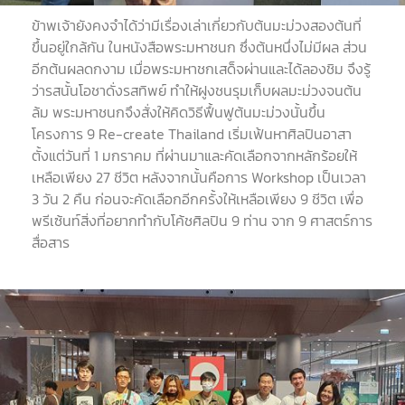
ข้าพเจ้ายังคงจำได้ว่ามีเรื่องเล่าเกี่ยวกับต้นมะม่วงสองต้นที่
ขึ้นอยู่ใกล้กัน ในหนังสือพระมหาชนก ซึ่งต้นหนึ่งไม่มีผล ส่วน
อีกต้นผลดกงาม เมื่อพระมหาชกเสด็จผ่านและได้ลองชิม จึงรู้
ว่ารสนั้นโอชาดั่งรสทิพย์ ทำให้ฝูงชนรุมเก็บผลมะม่วงจนต้น
ล้ม พระมหาชนกจึงสั่งให้คิดวิธีฟื้นฟูต้นมะม่วงนั้นขึ้น
โครงการ
9 Re-create Thailand
เริ่มเฟ้นหาศิลปินอาสา
ตั้งแต่วันที่
1
มกราคม ที่ผ่านมาและคัดเลือกจากหลักร้อยให้
เหลือเพียง
27
ชีวิต หลังจากนั้นคือการ
Workshop
เป็นเวลา
3
วัน
2
คืน ก่อนจะคัดเลือกอีกครั้งให้เหลือเพียง
9
ชีวิต เพื่อ
พรีเซ้นท์สิ่งที่อยากทำกับโค้ชศิลปิน
9
ท่าน จาก
9
ศาสตร์การ
สื่อสาร