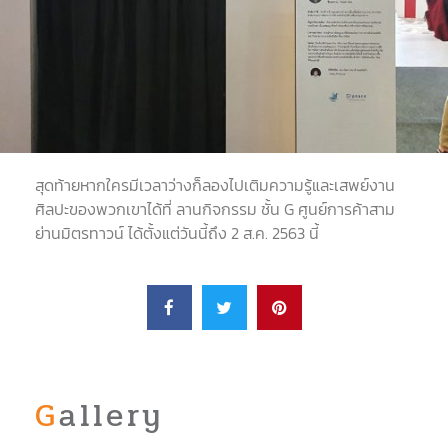
สุดท้ายหากใครมีเวลาว่างก็ลองไปเติมความรู้และเสพย์งาน
ศิลปะของพวกเขาได้ที่ ลานกิจกรรม ชั้น
G
ศูนย์การค้าสาม
ย่านมิตรทาวน์ ได้ตั้งแต่วันนี้ถึง
2
ส
.
ค
. 2563
นี้
Gallery