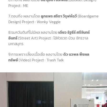
Project : ME
7.
ตอนกิ่ง
ผลงานโดย
ลูกแพร
สริตา
วิรุฬห์ฉวี
(Boardgame
Design) Project : Wonky Veggie
8.
รมควันต้นที่ไม่มีผล ผลงานโดย
เดียว
รัฐธีร์
ศรีจันทร์
อินทร์
(Street Art) Project :
ไอ้หัวฃวด ป่วน จักรวาล
มหาสมุทร
9.
การเพราะเลี้ยงเนื้อเยื่อ ผลงานโดย
ดิว
นวพล
พืชผล
ทรัพย์
(Video) Project : Trash Talk