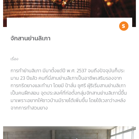
Sh
จักสานย่านลิเภา
เรื่อง
การทำย่านลิเภา มีมาตั้งแต่ปี พ.ศ. 2537 จนถึงปัจจุบันก็ประ
มาน 23 ปีแล้ว คนที่นี่สานย่านลิเภาเป็นอาชีพเสริมรองจาก
การกรีดยางและทำนา โดยมี ป้าลั่น ชูศรี ผู้ริเริ่มสานย่านลิเภา
เป็นคนฝึกสอน จุดประสงค์ที่ก่อตั้งกลุ่มจักสานย่านลิเภานี้ขึ้น
มาเพราะอยากให้ชาวบ้านมีรายได้เพิ่มขึ้น โดยใช้เวลาว่างหลัง
จากการทำสวนยาง