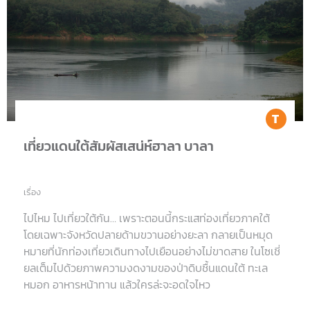
Tr
เที่ยวแดนใต้สัมผัสเสน่ห์ฮาลา บาลา
เรื่อง
ไปไหม ไปเที่ยวใต้กัน… เพราะตอนนี้กระแสท่องเที่ยวภาคใต้
โดยเฉพาะจังหวัดปลายด้ามขวานอย่างยะลา กลายเป็นหมุด
หมายที่นักท่องเที่ยวเดินทางไปเยือนอย่างไม่ขาดสาย ในโซเชี่
ยลเต็มไปด้วยภาพความงดงามของป่าดิบชื้นแดนใต้ ทะเล
หมอก อาหารหน้าทาน แล้วใครล่ะจะอดใจไหว