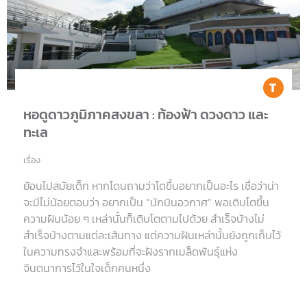
Tr
หอดูดาวภูมิภาคสงขลา : ท้องฟ้า ดวงดาว และ
ทะเล
เรื่อง
ย้อนไปสมัยเด็ก หากโดนถามว่าโตขึ้นอยากเป็นอะไร เชื่อว่าน่า
จะมีไม่น้อยตอบว่า อยากเป็น “นักบินอวกาศ” พอเติบโตขึ้น
ความฝันน้อย ๆ เหล่านั้นก็เติบโตตามไปด้วย สำเร็จบ้างไม่
สำเร็จบ้างตามแต่ละเส้นทาง แต่ความฝันเหล่านั้นยังถูกเก็บไว้
ในความทรงจำและพร้อมที่จะฝังรากเมล็ดพันธุ์แห่ง
จินตนาการไว้ในใจเด็กคนหนึ่ง