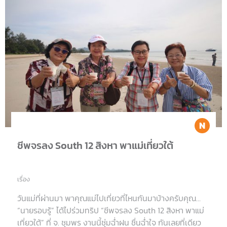
Ne
ชีพจรลง South 12 สิงหา พาแม่เที่ยวใต้
เรื่อง
วันแม่ที่ผ่านมา พาคุณแม่ไปเที่ยวที่ไหนกันมาบ้างครับคุณ…
“นายรอบรู้” ได้ไปร่วมทริป “ชีพจรลง South 12 สิงหา พาแม่
เที่ยวใต้” ที่ จ. ชุมพร งานนี้ชุ่มฉ่ำฝน ชื่นฉ่ำใจ กันเลยที่เดียว