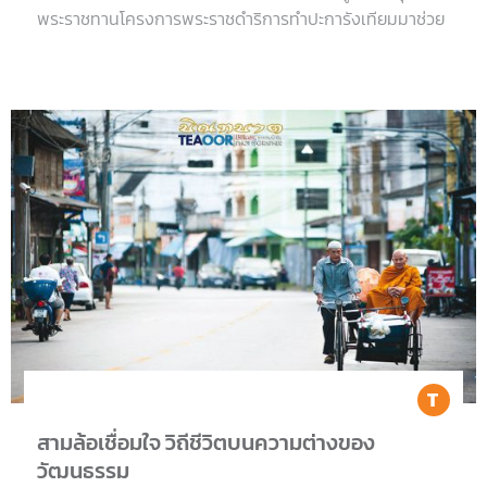
พระราชทานโครงการพระราชดำริการทำปะการังเทียมมาช่วย
Tr
สามล้อเชื่อมใจ วิถีชีวิตบนความต่างของ
วัฒนธรรม