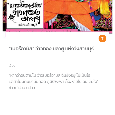
Tr
“เบอร์อามัส” ว่าวทอง มลายู แห่งวังสายบุรี
เรื่อง
“หากว่าฉันตายไป ว่าวเบอร์อามัส ฉันยังอยู่ ไม่เป็นไร
แต่ถ้าไม่มีคนมาสืบทอด ภูมิปัญญา ก็จะหายไป ฉันเสียใจ”
ช่าวทำว่าว กล่าว