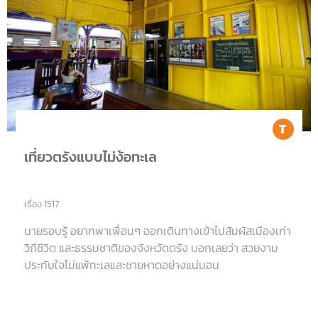
Tr
เที่ยวตรังแบบไม่ง้อทะเล
เรื่อง 1517
นายรอบรู้ อยากพาเพื่อนๆ ออกเดินทางเข้าไปสัมผัสเมืองเก่า
วิถีชีวิต และธรรมชาติของจังหวัดตรัง บอกเลยว่า สวยงาม
ประทับใจไม่แพ้ทะเลและชายหาดอย่างแน่นอน