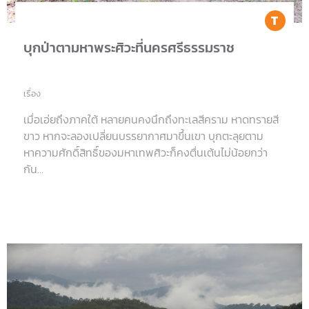
Tr
บุกป่าตามหาพระศิวะที่นครศรีธรรมราช
เรื่อง
เมื่อเอ่ยถึงภาคใต้ หลายคนคงนึกถึงทะเลสีคราม หาดทรายสี
ขาว หากจะลองเปลี่ยนบรรยากาศมาขึ้นเขา บุกตะลุยตาม
หาความศักดิ์สิทธิ์ของมหาเทพศิวะก็คงตื่นเต้นไม่น้อยกว่า
กัน…