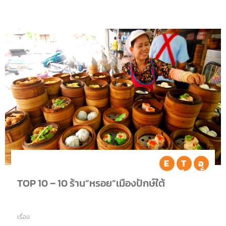
Eat
TOP
อร
10
ทั่ว
ไท
TOP 10 – 10 ร้าน”หรอย”เมืองปักษ์ใต้
เรื่อง