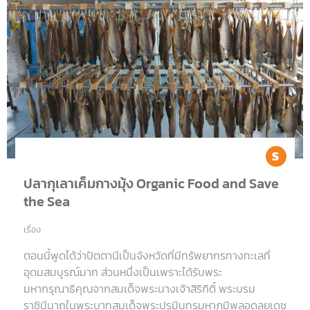
Sh
ปลากุเลาเค็มกางมุ้ง Organic Food and Save
the Sea
เรื่อง
ตอนนี้พูดได้ว่าปัตตานีเป็นจังหวัดที่มีทรัพยากรทางทะเลที่
อุดมสมบูรณ์มาก ส่วนหนึ่งเป็นเพราะได้รับพระ
มหากรุณาธิคุณจากสมเด็จพระนางเจ้าสิริกิติ์ พระบรม
ราชินีนาถในพระบาทสมเด็จพระปรมินทรมหาภูมิพลอดุลยเดช