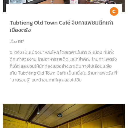
Co
Tubtieng Old Town Café จิบกาแฟชมตึกเก่า
เมืองตรัง
เรื่อง 1517
จ. ตรัง เป็นเมืองน่าหลงใหล โดยเฉพาะในตัว อ. เมือง ที่มีทั้ง
ตึกเก่าสวยงาม ร้านอาหารรสเด็ด และที่สำคัญ ร้านกาแฟตรัง
ก็เด็ด และชวนให้นักท่องเยวอย่างเราเดินทางไปเยือนเหลือ
เกิน Tubtieng Old Town Café เป็นหนึ่งใน ร้านกาแฟตรัง ที่
“นายรอบรู้” แนะนำอยากให้คุณลองไปชิม