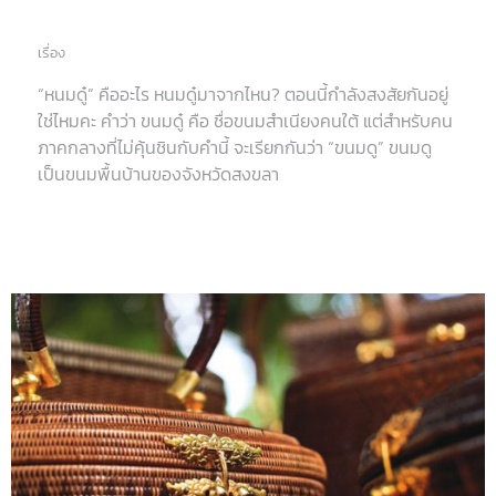
เรื่อง
“หนมดู๋” คืออะไร หนมดู๋มาจากไหน? ตอนนี้กำลังสงสัยกันอยู่
ใช่ไหมคะ คำว่า ขนมดู๋ คือ ชื่อขนมสำเนียงคนใต้ แต่สำหรับคน
ภาคกลางที่ไม่คุ้นชินกับคำนี้ จะเรียกกันว่า “ขนมดู” ขนมดู
เป็นขนมพื้นบ้านของจังหวัดสงขลา