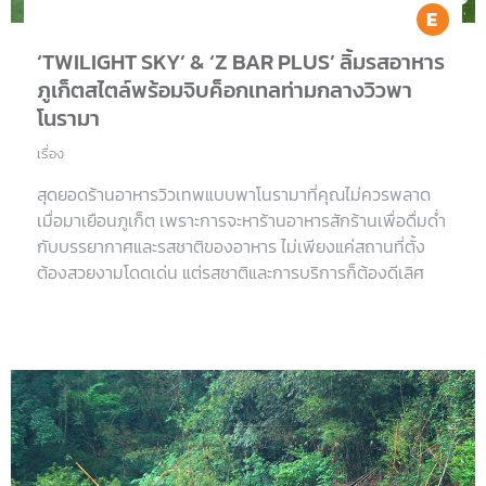
Ea
‘TWILIGHT SKY’ & ‘Z BAR PLUS’ ลิ้มรสอาหาร
ภูเก็ตสไตล์พร้อมจิบค็อกเทลท่ามกลางวิวพา
โนรามา
เรื่อง
สุดยอดร้านอาหารวิวเทพแบบพาโนรามาที่คุณไม่ควรพลาด
เมื่อมาเยือนภูเก็ต เพราะการจะหาร้านอาหารสักร้านเพื่อดื่มด่ำ
กับบรรยากาศและรสชาติของอาหาร ไม่เพียงแค่สถานที่ตั้ง
ต้องสวยงามโดดเด่น แต่รสชาติและการบริการก็ต้องดีเลิศ