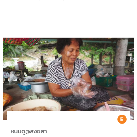
Ea
หนมดู@สงขลา