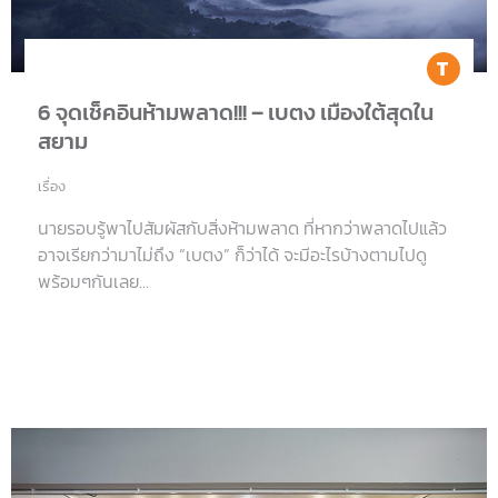
Tr
6 จุดเช็คอินห้ามพลาด!!! – เบตง เมืองใต้สุดใน
สยาม
เรื่อง
นายรอบรู้พาไปสัมผัสกับสิ่งห้ามพลาด ที่หากว่าพลาดไปแล้ว
อาจเรียกว่ามาไม่ถึง “เบตง” ก็ว่าได้ จะมีอะไรบ้างตามไปดู
พร้อมๆกันเลย…