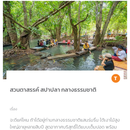
Tr
สวนตาสรรค์ สปาปลา กลางธรรมชาติ
เรื่อง
จะดีแค่ไหน ถ้าได้อยู่ท่ามกลางธรรมชาติแสนร่มรื่น ใต้เงาไม้สูง
ใหญ่อายุหลายสิบปี สูดอากาศบริสุทธิ์ได้แบบเต็มปอด พร้อม