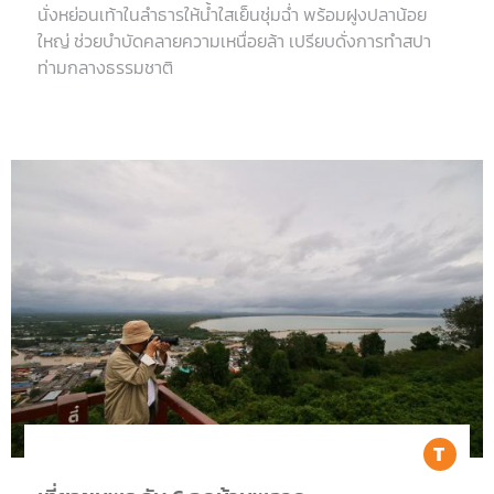
นั่งหย่อนเท้าในลำธารให้น้ำใสเย็นชุ่มฉ่ำ พร้อมฝูงปลาน้อย
ใหญ่ ช่วยบำบัดคลายความเหนื่อยล้า เปรียบดั่งการทำสปา
ท่ามกลางธรรมชาติ
Tr