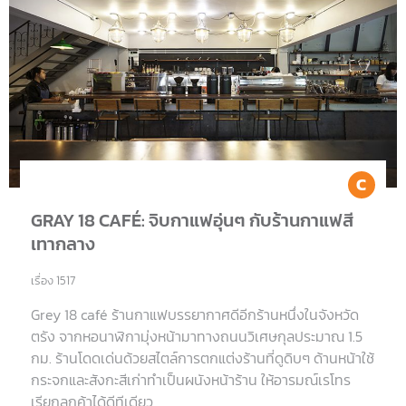
Co
GRAY 18 CAFÉ: จิบกาแฟอุ่นๆ กับร้านกาแฟสี
เทากลาง
เรื่อง 1517
Grey 18 café ร้านกาแฟบรรยากาศดีอีกร้านหนึ่งในจังหวัด
ตรัง จากหอนาฬิกามุ่งหน้ามาทางถนนวิเศษกุลประมาณ 1.5
กม. ร้านโดดเด่นด้วยสไตล์การตกแต่งร้านที่ดูดิบๆ ด้านหน้าใช้
กระจกและสังกะสีเก่าทำเป็นผนังหน้าร้าน ให้อารมณ์เรโทร
เรียกลูกค้าได้ดีทีเดียว