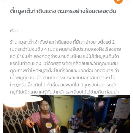
ตี๋หมูสเต๊ะท่าดินแดง ตะแกรงย่างร้อนตลอดวัน
เรื่อง
ร้านหมูสะเต๊ะเจ้าดังย่านท่าดินแดง ที่มีเตาย่างยาวตั้งแต่ 2
เมตรกว่าไปจนถึง 4 เมตร คนย่างยืนประกบสองฝั่งเรียงราย
แต่เช้ายันค่ำ ลองคิดดูว่าจะขายดีแค่ไหน แม้ไม่ใช่หมูสะเต๊ะเจ้า
แรกในท่าดินแดง แต่ด้วยสูตรเด็ดเคล็ดลับและวัตถุดิบเปี่ยม
คุณภาพทำให้ตี๋หมูสเต๊ะเป็นที่รู้จักและบอกต่อปากต่อปาก ว่า
เนื้อหมูนุ่ม ชุ่ม ฉ่ำ ด้วยคัดสรรเฉพาะสันนอกเส้นกลางๆ ไม่
ใหญ่หรือเล็กเกินไป หั่นชิ้นสวยพอดีไม้ มีสูตรลับในการหมัก
หมูที่ไม่เปิดเผย แค่รู้กันว่าหมักและเสียบไม้ไว้ข้ามคืน ก่อนนำ
มาย่างด้วยถ่านโกงกางอัดแท่ง ทำให้ไฟร้อนสม่ำเสมอ แถมขี้
เถ้าน้อย ไม่แตกปะทุ หมูที่ได้จึงสุกกำลังดี มีกลิ่นหอม ร้านนี้มี
ให้เลือกทั้งหมูสะเต๊ะเนื้อล้วน ติดมัน และตับย่าง กินแบบไม่พึ่ง
น้ำจิ้มก็นุ่มละมุน ไม่กระด้าง ยิ่งจิ้มน้ำจิ้มถั่วที่คั่วทั้งถั่วและงา
เองยิ่งหอมยั่วลิ้น