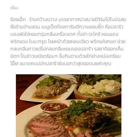
เรื่อง
ร้อยเอ็ด : ร้านกว้างขวาง บรรยากาศน่าสบายใต้ร่มไม้ใบบังสม
ชื่อร้านบ้านสวน เมนูเด็ดที่ขอการันตีความแซบซี้ด คือปลาร้า
บองผัดไข่หอมกรุ่นกลิ่นเครื่องเทศ ทั้งข่า ตะไคร้ หอมแดง
พริกแดง ใบมะกรูด โรยหน้าด้วยหอมเจียว พริกแห้งทอด ช่วย
กลบกลิ่นคาวแต่ไม่กลบกลิ่นหอมของปลาร้า รสชาติออกเค็ม
นิดๆ ปั้นข้าวเหนียวร้อนๆ จิ้มกินตามด้วยไก่ย่างหนังเกรียม
โอ๊ย! ขนาดคนบ่มักปลาร้ายังบอกว่าสุดยอดเลยค่ะคุณ