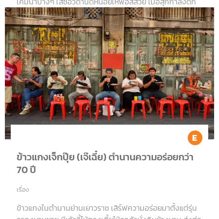
เค็มนำบางๆ ใส่ซีอิ๊วดำนิดหน่อยให้พอสีสวย เมื่อสุกกำลังดีก็
อบให้ร้อนระอุ อยู่ในหม้อสแตนเลสใบใหญ่ แล้วตักขาย”
Ea
ข้าวแกงเจ็กปุ๊ย (เจ๊เฉี๋ย) ตำนานความอร่อยกว่า
70 ปี
เรื่อง
ข้าวแกงในตำนานย่านเยาวราช เสิร์ฟความอร่อยมาตั้งแต่รุ่น