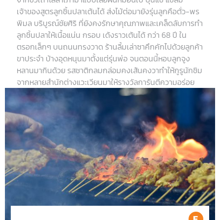
เจ้าของสูตรลูกชิ้นปลาเต้นได้ ส่งไม้ต่อมายังรุ่นลูกคือตั่ว-พร
พิมล บริบูรณ์ชัยศิริ ที่ยังคงรักษาคุณภาพและเคล็ดลับการทำ
ลูกชิ้นปลาให้เนื้อแน่น กรอบ เด้งราวเต้นได้ กว่า 68 ปี ใน
ตรอกเล็กๆ บนถนนทรงวาด ร้านลิ้มเล่าซาคึกคักไปด้วยลูกค้า
ขาประจำ บ้างอุดหนุนมาตั้งแต่รุ่นพ่อ จนตอนนี้หอบลูกจูง
หลานมากินด้วย รสชาติกลมกล่อมคงเส้นคงวาทำให้กูรูนักชิม
จากหลายสำนักต่างแวะเวียนมาให้รางวัลการันตีความอร่อย
จนล่าสุดได้รางวัล ‘Michelin Bib gourmand ปี 2019’ ทีเด็ด
อยู่ที่ลูกชิ้นปลาทำใหม่สดทุกวัน เลือกใช้เฉพาะปลาดาบยาวและ
ปลาหางเหลือง ขูดเอาแต่เนื้อแล้วผสมเข้าด้วยกัน บด นวด ให้
เป็นเนื้อเดียวจนได้ลูกชิ้นปลาแท้
Ea