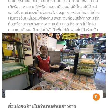
ที่ไม่มีใครเทียบเทียม ก๋วยจั๊บร้านนี้เหมาะสำหรับคนชอบความ
เผ็ดร้อน เพราะเขาใส่พริกไทยตรามือแบบไม่มีกั๊กจนได้น้ำซุป
รสถึงใจ ซดคำแรกก็คล่องคอ โล่งจมูก หายหวัดกันเลยทีเดียว
เส้นกวยจั๊บเหนียวนุ่มกำลังกิน เพราะต้มก่อนเสิร์ฟทุกชาม อีก
ทั้งเครื่องเคราอย่างกระเพาะหมู ตับ ปอด ก็สะอาด ไม่มีกลิ่น
คาว แถมต้มจนเปื่อยนุ่มกำลังดี เพิ่มไข่ต้มฟองโตให้อร่อยกัน
แบบครบสูตรได้อีก ยังมีปาท่องโก๋ตัวจิ๋วเคี้ยวกรุบกรอบเข้า
กันดีให้สั่งแกล้ม ถ้าสู้ความเผ็ดร้อนของพริกไทยไม่ไหว ร้านนี้
หมูกรอบได้ใจ ทอดขายกันสดใหม่วันละเป็นร้อยกิโล รสชาติ
เด็ดเผ็ดร้อนโดนใจจนได้รางวัล ‘Michelin Bib gourmand
Ea
ฮั่วเซ่งฮง ร้านในตำนานย่านเยาวราช