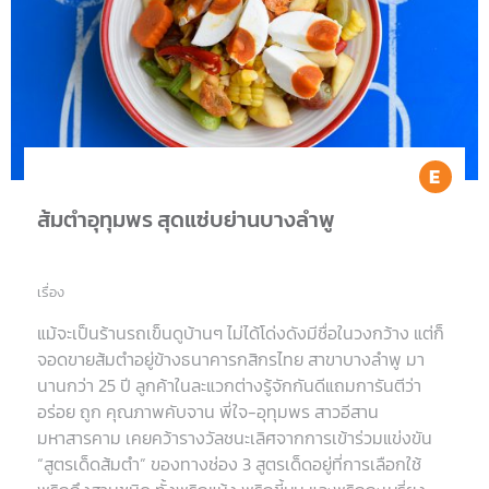
แป้ง จึงเหนียวนุ่ม เมื่อผสมกับน้ำปรุงและน้ำมันหอยสูตร
เฉพาะได้รสเข้มข้นจนอยากเลียให้เกลี้ยงหม้อเลยละ เสิร์ฟ
พร้อมน้ำจิ้มซีฟู้ดรสจัดที่โขลกพริกกระเทียมบีบมะนาวสดใหม่
ทุกวันและน้ำจิ้มถั่วรสหวาน
Ea
ส้มตำอุทุมพร สุดแซ่บย่านบางลำพู
เรื่อง
แม้จะเป็นร้านรถเข็นดูบ้านๆ ไม่ได้โด่งดังมีชื่อในวงกว้าง แต่ก็
จอดขายส้มตำอยู่ข้างธนาคารกสิกรไทย สาขาบางลำพู มา
นานกว่า 25 ปี ลูกค้าในละแวกต่างรู้จักกันดีแถมการันตีว่า
อร่อย ถูก คุณภาพคับจาน พี่ใจ-อุทุมพร สาวอีสาน
มหาสารคาม เคยคว้ารางวัลชนะเลิศจากการเข้าร่วมแข่งขัน
“สูตรเด็ดส้มตำ” ของทางช่อง 3 สูตรเด็ดอยู่ที่การเลือกใช้