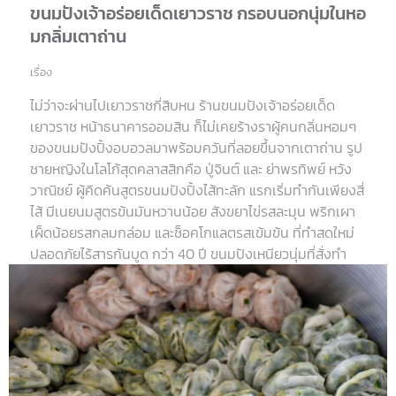
ขนมปังเจ้าอร่อยเด็ดเยาวราช กรอบนอกนุ่มในหอ
มกลิ่มเตาถ่าน
เรื่อง
ไม่ว่าจะผ่านไปเยาวราชกี่สิบหน ร้านขนมปังเจ้าอร่อยเด็ด
เยาวราช หน้าธนาคารออมสิน ก็ไม่เคยร้างราผู้คนกลิ่นหอมๆ
ของขนมปังปิ้งอบอวลมาพร้อมควันที่ลอยขึ้นจากเตาถ่าน รูป
ชายหญิงในโลโก้สุดคลาสสิกคือ ปู่จินต์ และ ย่าพรทิพย์ หวัง
วาณิชย์ ผู้คิดค้นสูตรขนมปังปิ้งไส้ทะลัก แรกเริ่มทำกันเพียงสี่
ไส้ มีเนยนมสูตรข้นมันหวานน้อย สังขยาไข่รสละมุน พริกเผา
เผ็ดน้อยรสกลมกล่อม และช็อคโกแลตรสเข้มข้น ที่ทำสดใหม่
ปลอดภัยไร้สารกันบูด กว่า 40 ปี ขนมปังเหนียวนุ่มที่สั่งทำ
สูตรพิเศษถูกย่างบนเตาถ่าน มีให้เลือกเนื้อสัมผัสได้สามแบบ
คือ กรอบ นิ่ม และกรอบนอกนุ่มใน เดี๋ยวนี้มีไส้เก้าอย่างแล้ว
เพิ่มเนยน้ำตาล เนยถั่วเนื้อเนียน และพวกแยมที่มีเนื้อผลไม้
เป็นชิ้นๆ