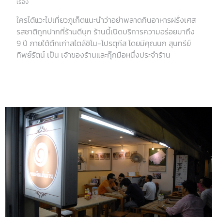
เรื่อง
ใครได้แวะไปเที่ยวภูเก็ตแนะนำว่าอย่าพลาดกินอาหารฝรั่งเศส
รสชาติถูกปากที่ร้านดีบุก ร้านนี้เปิดบริการความอร่อยมาถึง
9 ปี ภายใต้ตึกเก่าสไตล์ชิโน-โปรตุกีส โดยมีคุณนก สุนทรีย์
ทิพย์รัตน์ เป็น เจ้าของร้านและกุ๊กมือหนึ่งประจำร้าน