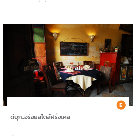
Ea
ดีบุก..อร่อยสไตล์ฝรั่งเศส