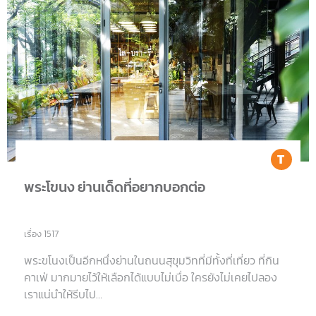
Tr
พระโขนง ย่านเด็ดที่อยากบอกต่อ
เรื่อง 1517
พระขโนงเป็นอีกหนึ่งย่านในถนนสุขุมวิทที่มีทั้งที่เที่ยว ที่กิน
คาเฟ่ มากมายไว้ให้เลือกได้แบบไม่เบื่อ ใครยังไม่เคยไปลอง
เราแน่นำให้รีบไป…