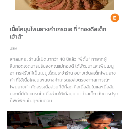
Ea
เนื้อโคขุนโพนยางคำเกรดเอ ที่ “ทองดีสเต็ก
เฮ้าส์”
เรื่อง
สกลนคร : ร้านนี้เปิดมากว่า 40 ปีแล้ว “พี่ตั๋น” ทายาทผู้
สืบทอดเจตนารมร์ของคุณแม่ทองดี ได้พัฒนาและเพิ่มเมนู
อาหารฝรั่งให้เป็นเมนูเด็ดประจำร้าน อย่างเช่นสเต็กโพนยาง
คำ ที่ใช้เนื้อโคขุนโพนยางคำเกรดเอส่งตรงจากสหกรณ์ฯ
โพนยางคำ คัดสรรเนื้อส่วนที่ดีที่สุด คือเนื้อสันในและเนื้อสัน
นอกที่มีมันแทรกในเนื้อช่วยให้เนื้อนุ่ม มาทำสเต็ก ทั้งการปรุง
ก็พิถีพิถันในทุกขั้นตอน