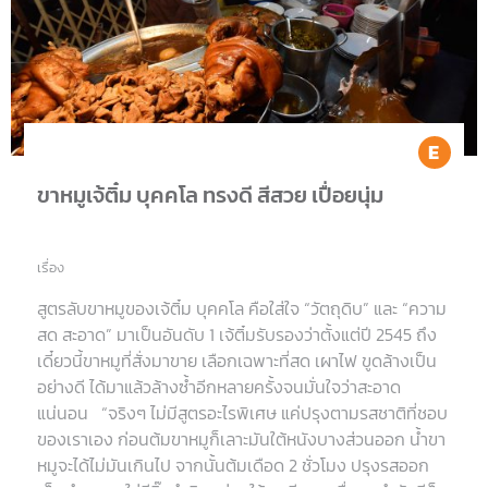
Ea
ขาหมูเจ้ติ๋ม บุคคโล ทรงดี สีสวย เปื่อยนุ่ม
เรื่อง
สูตรลับขาหมูของเจ้ติ๋ม บุคคโล คือใส่ใจ “วัตถุดิบ” และ “ความ
สด สะอาด” มาเป็นอันดับ 1 เจ้ติ๋มรับรองว่าตั้งแต่ปี 2545 ถึง
เดี๋ยวนี้ขาหมูที่สั่งมาขาย เลือกเฉพาะที่สด เผาไฟ ขูดล้างเป็น
อย่างดี ได้มาแล้วล้างซ้ำอีกหลายครั้งจนมั่นใจว่าสะอาด
แน่นอน “จริงๆ ไม่มีสูตรอะไรพิเศษ แค่ปรุงตามรสชาติที่ชอบ
ของเราเอง ก่อนต้มขาหมูก็เลาะมันใต้หนังบางส่วนออก น้ำขา
หมูจะได้ไม่มันเกินไป จากนั้นต้มเดือด 2 ชั่วโมง ปรุงรสออก