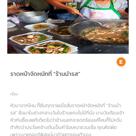
Ea
ราดหน้าจัดหนักที่ “ร้านนำรส”
เรื่อง
หิวมาจากไหน ก็อิ่มทุกรายเมื่อสั่งราดหน้าจัดหนักที่ “ร้านนำ
รส” ยิ่งมาในช่วงกลางวันในร้านแทบไม่มีที่นั่ง บางวันต้องเข้า
คิวกันซื้อเลยทีเดียวไม่ว่าข้างนอกจะแดดร้อนแค้ไหนก็ไม่หวั่น
ถ้าคิดว่าประโยคข้างต้นเป็นคำโฆษณาชวนเชื่อ คุณคิดผิด
เพราะนายรอบรู้พิสูจน์มาด้วยตาของตัวเอง