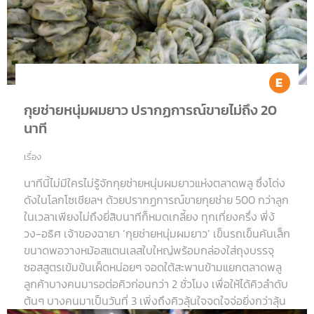
Ea
กุยช่ายหนุ่มผมยาว ปรากฏการณ์ขายไม่ถึง 20
นาที
เรื่อง
นาทีนี้ไม่มีใครไม่รู้จักกุยช่ายหนุ่มผมยาวแห่งตลาดพลู ซึ่งโด่ง
ดังในโลกโซเชียลฯ ด้วยปรากฏการณ์ขายกุยช่าย 500 กว่าลูก
ในเวลาเพียงไม่ถึงยี่สิบนาทีก็หมดเกลี้ยง ทุกเที่ยงครึ่ง พี่ง้
วง-อธิศ เจ้าของฉายา ‘กุยช่ายหนุ่มผมยาว’ เข็นรถเข็นคันเล็ก
ขนาดพอวางหม้อสแตนเลสใบใหญ่พร้อมกล่องใส่ถุงบรรจุ
ซอสสูตรเข้มข้นเผ็ดหน่อยๆ จอดใต้สะพานข้ามแยกตลาดพลู
ลูกค้าบางคนมารอต่อคิวก่อนกว่า 2 ชั่วโมง เพื่อให้ได้คิวลำดับ
ต้นๆ บางคนมาเป็นวันที่ 3 เพิ่งถึงคิวลุ้นใจจดใจจ่อยิ่งกว่าลุ้น