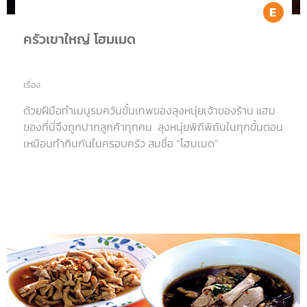
Ea
ครัวเขาใหญ่ โฮมเมด
เรื่อง
ด้วยฝีมือทำเมนูรมควันขั้นเทพของลุงหนุ่ยเจ้าของร้าน แฮม
ของที่นี่จึงถูกปากลูกค้าทุกคน ลุงหนุ่ยพิถีพิถันในทุกขั้นตอน
เหมือนทำกินกันในครอบครัว สมชื่อ “โฮมเมด”