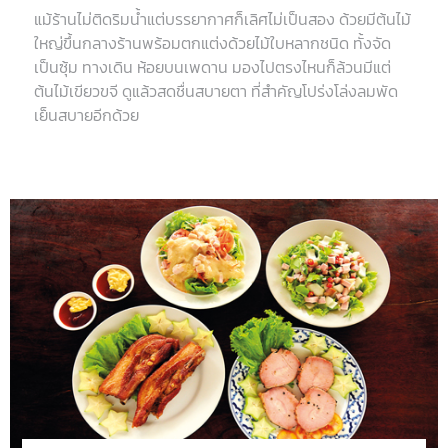
แม้ร้านไม่ติดริมน้ำแต่บรรยากาศก็เลิศไม่เป็นสอง ด้วยมีต้นไม้
ใหญ่ขึ้นกลางร้านพร้อมตกแต่งด้วยไม้ใบหลากชนิด ทั้งจัด
เป็นซุ้ม ทางเดิน ห้อยบนเพดาน มองไปตรงไหนก็ล้วนมีแต่
ต้นไม้เขียวขจี ดูแล้วสดชื่นสบายตา ที่สำคัญโปร่งโล่งลมพัด
เย็นสบายอีกด้วย