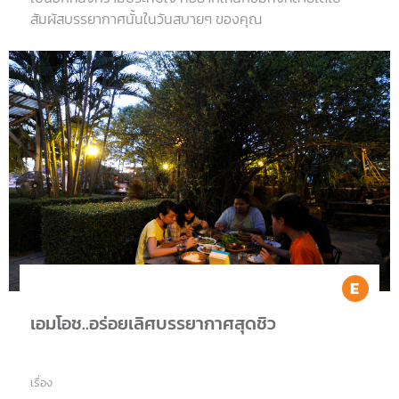
สัมผัสบรรยากาศนั้นในวันสบายๆ ของคุณ
Ea
เอมโอช..อร่อยเลิศบรรยากาศสุดชิว
เรื่อง