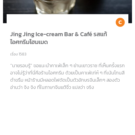
Co
Jing Jing Ice-cream Bar & Café รสแท้
ไอศกรีมโฮมเมด
เรื่อง 1583
“นายรอบรู้” ขอแนะนำคาเฟ่เล็ก ๆ ย่านเยาวราช ที่เห็นครั้งแรก
อาจไม่รู้ว่าที่นี่คือร้านไอศกรีม ด้วยเป็นคาเฟ่เท่ห์ ๆ ที่เน้นโทนสี
ดำขรึม หน้าร้านมีหลอดไฟดัดเป็นตัวอักษรจีนเล็กๆ สองตัว
อ่านว่า จิง จิง ที่ในภาษาจีนแต้จิ๋ว แปลว่า จริง