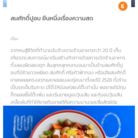
Ea
สมศักดิ์ปูอบ ยืนหนึ่งเรื่องความสด
เรื่อง
จากคนสู้ชีวิตที่ทำงานรับจ้างตามร้านอาหารกว่า 20 ปี เก็บ
เกี่ยวประสบการณ์มาเริ่มสร้างกิจการด้วยการเปิดร้านอาหาร
ทั้งลองผิดลองถูก ล้มลุกคลุกคลานจนมาเป็นร้านสมศักดิ์ปู
อบที่มีคิวยาวเหยียด สมศักดิ์ ศรีแก้วฟ้าทอง หรือเฮียสมศักดิ์
ขายหอยแครงลวกและหอยแมลงภู่อบมาตั้งแต่ปี 2528 ตั้งร้าน
เป็นรถเข็นริมทาง มีโต๊ะให้นั่งแค่สองโต๊ะเท่านั้น พอขายดีมีทุน
ก็ทยอยซื้อโต๊ะเพิ่ม และเริ่มขายปูอบวุ้นเส้น และกุ้งอบวุ้นเส้น
เคล็ดลับที่ทำให้ขายดิบขายดีคือความมานะและซื่อสัตย์ต่อ
ลูกค้า ด้วยเน้นแต่ของดีมีคุณภาพ ปูทะเลทั้งปูเนื้อและปูไข่ทาง
ร้านสั่งปูเป็นๆ จากมหาชัยวันต่อวัน ทุกตัวกล้ามแน่น เนื้อสด
รสหวาน ส่วนกุ้งอบวุ้นเส้นก็ใช้กุลาดำบิ๊กไซต์ “สี่ตัวโล” อบทีละ
หม้อ วุ้นเส้นสั่งพิเศษโดยเน้นส่วนผสมของถั่วเขียวมากกว่า