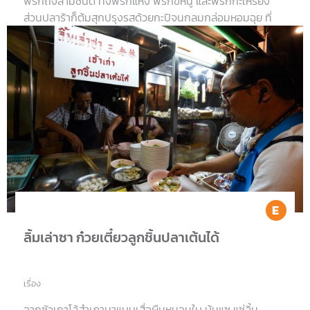
พริกถึงสามชนิด ทั้งพริกแห้ง พริกขี้หนู และพริกกะเหรี่ยง
ส่วนปลาร้าก็ต้มสุกปรุงรสด้วยกะปิจนกลมกล่อมหอมฉุย ที่
ขาดไม่ได้คือมะนาว ไม่ว่าจะถูกจะแพงพี่ใจก็ใช้มะนาวสดเท่านั้น
เมนูห้ามพลาดคือตำผลไม้ ตำข้าวโพดไข่เค็ม ตำปลาร้าหมูยอ
ตำซั่ว ตำลาว และไม่ว่าจะสั่งตำอะไร
Ea
ลิ้มเล่าซา ก๋วยเตี๋ยวลูกชิ้นปลาเต้นได้
เรื่อง
จากซัวเถาโล้สำเภามาแบบเสื่อผืนหมอนใบ บุ้นแซ แซ่ลิ้ม