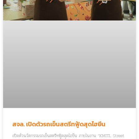
สจล. เปิดตัวรถเข็นสตรีทฟู้ดสุดไฮยีน
เปิดตัวนวัตกรรมรถเข็นสตรีทฟู้ดสุดไฮยีน ภายในงาน “KMITL Street