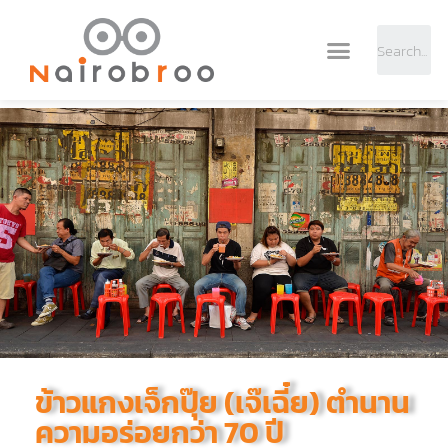
ข้าวแกงเจ็กปุ๊ย (เจ๊เฉี๋ย) ตำนาน
ความอร่อยกว่า 70 ปี