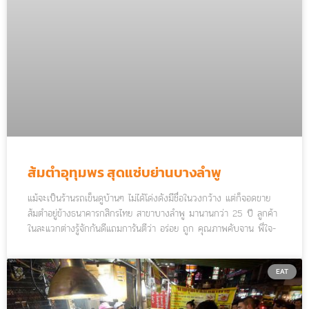
ส้มตำอุทุมพร สุดแซ่บย่านบางลำพู
แม้จะเป็นร้านรถเข็นดูบ้านๆ ไม่ได้โด่งดังมีชื่อในวงกว้าง แต่ก็จอดขาย
ส้มตำอยู่ข้างธนาคารกสิกรไทย สาขาบางลำพู มานานกว่า 25 ปี ลูกค้า
ในละแวกต่างรู้จักกันดีแถมการันตีว่า อร่อย ถูก คุณภาพคับจาน พี่ใจ-
อุทุมพร สาวอีสานมหาสารคาม เคยคว้ารางวัลชนะเลิศจากการเข้าร่วม
แข่งขัน “สูตรเด็ดส้มตำ” ของทางช่อง 3 สูตรเด็ดอยู่ที่การเลือกใช้พริก
ถึงสามชนิด ทั้งพริกแห้ง พริกขี้หนู และพริกกะเหรี่ยง ส่วนปลาร้าก็
EAT
ต้มสุกปรุงรสด้วยกะปิจนกลมกล่อมหอมฉุย ที่ขาดไม่ได้คือมะนาว ไม่ว่า
จะถูกจะแพงพี่ใจก็ใช้มะนาวสดเท่านั้น เมนูห้ามพลาดคือตำผลไม้ ตำ