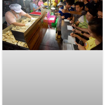
ข้าวโพดไข่เค็ม ตำปลาร้าหมูยอ ตำซั่ว ตำลาว และไม่ว่าจะสั่งตำอะไร