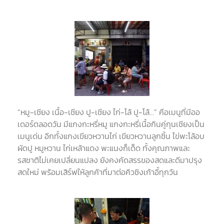
“หมู-เชียง เนื้อ-เชียง ปู-เชียง ไก่-โล้ ปู-โล้…” คือเมนูที่มีออ
เดอร์ตลอดวัน มีแกงกะหรี่หมู แกงกะหรี่เนื้อกินคู่กุนเชียงเป็น
เมนูเด่น อีกทั้งแกงเขียวหวานไก่ เขียวหวานลูกชิ้น ไข่พะโล้อบ
ผัดปู หมูหวาน ไก่เหล้าแดง พะแนงก็เด็ด ทั้งคุณภาพและ
รสชาติไม่เคยเปลี่ยนแปลง ยังคงคัดสรรของสดและดีมาปรุง
สดใหม่ พร้อมเสิร์ฟให้ลูกค้าที่มาต่อคิวชิงเก้าอี้ทุกวัน