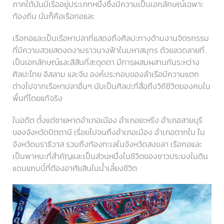
ภาคใต้นั้นมีเรืออยู่ประเภทหนึ่งซึ่งมีความเป็นเอกลักษณ์เฉพาะ
ท้องถิ่น นั่นก็คือเรือกอและ
เรือกอและเป็นเรือหาปลาที่แสดงถึงศิลปะทางด้านงานจิตรกรรม
ที่มีความสวยสดงดงามราวนางฟ้าในมหาสมุทร ด้วยลวดลายที่
เป็นเอกลักษณ์และสีสันที่สะดุดตา มีการผสมผสานกันระหว่าง
ศิลปะไทย อิสลาม และจีน องค์ประกอบของลำเรือมีความแตก
ต่างไปจากเรือหาปลาอื่นๆ นับเป็นศิลปะที่สื่อถึงวิถีชีวิตของคนใน
พื้นที่โดยแท้จริง
ในอดีต ตั้งแต่ชายหาดอำเภอเมือง อำเภอยะหริ่ง อำเภอสายบุรี
ของจังหวัดปัตตานี เรื่อยไปจนถึงอำเภอเมือง อำเภอตากใบ ใน
จังหวัดนราธิวาส รวมถึงท้องทะเลในจังหวัดสงขลา เรือกอและ
เป็นพาหนะที่สำคัญและเป็นส่วนหนึ่งในชีวิตของชาวประมงในดิน
แดนแถบนี้ที่ต้องอาศัยสินในน้ำเลี้ยงชีวิต