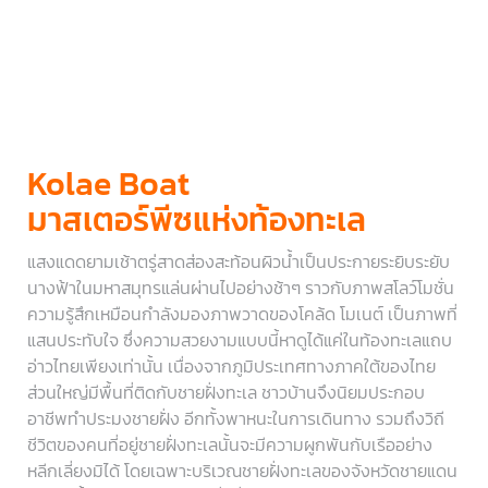
Kolae Boat
มาสเตอร์พีซแห่งท้องทะเล
แสงแดดยามเช้าตรู่สาดส่องสะท้อนผิวน้ำเป็นประกายระยิบระยับ
นางฟ้าในมหาสมุทรแล่นผ่านไปอย่างช้าๆ ราวกับภาพสโลว์โมชั่น
ความรู้สึกเหมือนกำลังมองภาพวาดของโคล้ด โมเนต์ เป็นภาพที่
แสนประทับใจ ซึ่งความสวยงามแบบนี้หาดูได้แค่ในท้องทะเลแถบ
อ่าวไทยเพียงเท่านั้น เนื่องจากภูมิประเทศทางภาคใต้ของไทย
ส่วนใหญ่มีพื้นที่ติดกับชายฝั่งทะเล ชาวบ้านจึงนิยมประกอบ
อาชีพทำประมงชายฝั่ง อีกทั้งพาหนะในการเดินทาง รวมถึงวิถี
ชีวิตของคนที่อยู่ชายฝั่งทะเลนั้นจะมีความผูกพันกับเรืออย่าง
หลีกเลี่ยงมิได้ โดยเฉพาะบริเวณชายฝั่งทะเลของจังหวัดชายแดน