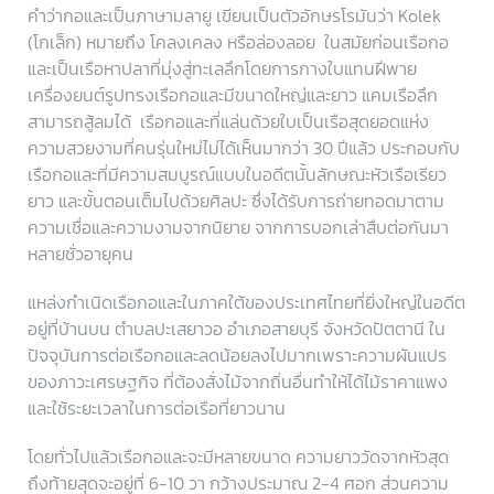
คำว่ากอและเป็นภาษามลายู เขียนเป็นตัวอักษรโรมันว่า Kolek
(โกเล็ก) หมายถึง โคลงเคลง หรือล่องลอย ในสมัยก่อนเรือกอ
และเป็นเรือหาปลาที่มุ่งสู่ทะเลลึกโดยการกางใบแทนฝีพาย
เครื่องยนต์รูปทรงเรือกอและมีขนาดใหญ่และยาว แคมเรือลึก
สามารถสู้ลมได้ เรือกอและที่แล่นด้วยใบเป็นเรือสุดยอดแห่ง
ความสวยงามที่คนรุ่นใหม่ไม่ได้เห็นมากว่า 30 ปีแล้ว ประกอบกับ
เรือกอและที่มีความสมบูรณ์แบบในอดีตนั้นลักษณะหัวเรือเรียว
ยาว และขั้นตอนเต็มไปด้วยศิลปะ ซึ่งได้รับการถ่ายทอดมาตาม
ความเชื่อและความงามจากนิยาย จากการบอกเล่าสืบต่อกันมา
หลายชั่วอายุคน
แหล่งกำเนิดเรือกอและในภาคใต้ของประเทศไทยที่ยิ่งใหญ่ในอดีต
อยู่ที่บ้านบน ตำบลปะเสยาวอ อำเภอสายบุรี จังหวัดปัตตานี ใน
ปัจจุบันการต่อเรือกอและลดน้อยลงไปมากเพราะความผันแปร
ของภาวะเศรษฐกิจ ที่ต้องสั่งไม้จากถิ่นอื่นทำให้ได้ไม้ราคาแพง
และใช้ระยะเวลาในการต่อเรือที่ยาวนาน
โดยทั่วไปแล้วเรือกอและจะมีหลายขนาด ความยาววัดจากหัวสุด
ถึงท้ายสุดจะอยู่ที่ 6-10 วา กว้างประมาณ 2-4 ศอก ส่วนความ