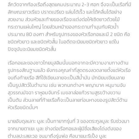
ลึกวัดจากท้องเรือถึงสุดแคมประมาณ 2-3 ศอก จึงจะเป็นเรือที่มี
ลักษณะยาวเรียว ปราดเปรียว แล่นได้เร็ว และโต้คลื่นได้อย่าง
สวยงาม ส่วนหัวและท้ายของเรือจะแต่งต่อให้เชิดยาวด้วยไม้
กระดานแผ่นใหญ่ โดยส่วนหน้าของกระดานทำมุมกับผิวน้ำ
ประมาณ 80 องศา สำหรับรูปทรงของหัวเรือกอและมี 2 ชนิด คือ
ชนิดหัวยาว และชนิดหัวสั้น ในอดีตจะนิยมชนิดหัวยาว แต่ใน
ปัจจุบันจะนิยมชนิดหัวสั้น
เรือกอและของชาวไทยมุสลิมนั้นนอกจากจะมีความงามทางด้าน
รูปทรงสัณฐานแล้ว ยังทรงคุณค่าที่สุดตรงลวดลายตั้งแต่หัวเรือ
จนถึงท้ายเรือ สีที่ใช้เขียนลายจะเป็นสีน้ำมัน มักนิยมเขียนลาย
เป็นรูปสัตว์ในตำนาน เช่น พวกนกต่างๆ พญานาค หนุมานจับ
สุวรรณมัจฉา ราหูอมจันทร์ เมขลาล่อแก้วรามสูรขว้างขวาน
เป็นต้น ส่วนลายที่ท้ายเรือก็จะเป็นลายท่อนหางของรูปสัตว์ด้าน
หัวเรือชนิดนั้นๆ
นายอับดุลเลาะ บูละ เป็นทายาทรุ่นที่ 3 ของตระกูลบูละ รับช่วงมา
จากนายตาเยะ บูละ ช่างต่อเรือกอและผู้มีชื่อเสียงโด่งดังของ
ตำบลปะเสยะวอ จนมาถึงรุ่นพ่อ คือนายมะรีเป็ง บูละ