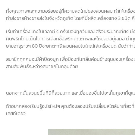
ทั้งคุณภาพและความอร่อยอยู่ที่ความสดใหม่ของส่วนผสม ทำให้เครื่องแก
ทำส่งขายห้างขายส่งในจังหวัดภูเก็ต โดยที่นี่ผลิตเครื่องแกง 3 ชนิด 
เริ่มทำเครื่องแกงในเวลาตี 4 ครึ่งของทุกวันและเสร็จประมาณที่ยง ม
คัดพริกไทยเม็ดโต การเลือกซื้อพริกคุณภาพและใหม่สดอยู่เสมอ นำทุ
ยายอายุราวๆ 80 ปีจะยกตะกร้าส่วนผสมใบใหญ่ใส่เครื่องบด นับว่าท
สมาชิกทุกคนจะมีผ้าปิดจมูก เพื่อป้องกันกลิ่นค่อนข้างฉุนของเครื่อง
สานสัมพันธ์ระหว่างสมาชิกในกลุ่มด้วย
นอกจากนั้นสวนขมิ้นที่นี่ก็สวยมาก และเมื่อมองขึ้นไปจะเห็นภูเขาที่
ถ้าอยากลองเรียนรู้อะไรใหม่ๆ คุณต้องลองปรับเปลี่ยนสไตล์มาเที่ยวที่
เลยทีเดียว