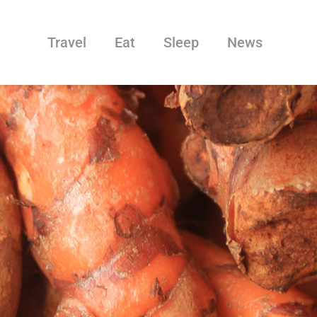
Travel
Eat
Sleep
News