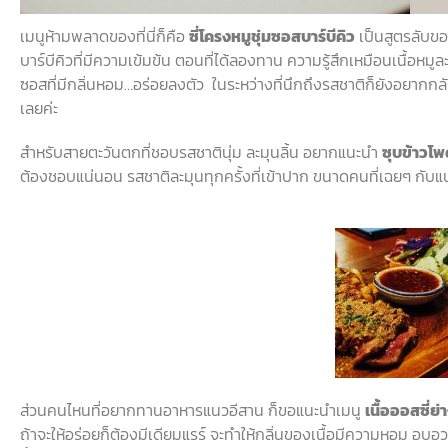
เมนูห้ามพลาดของที่นี่ก็คือ
ซี่โครงหมูชุ่มซอสบาร์บีคิว
เป็นสูตรลับข
บาร์บีคิวที่มีความเข้มข้น
ตอนที่ได้ลองทาน
ความรู้สึกเหมือนเนื้อหมู
ซอสที่มีกลิ่นหอม
…
อร่อยลงตัว
ในระหว่างที่นึกถึงรสชาติก็ยังอยากกลั
เลยค่ะ
สำหรับสายตะวันตกที่ชอบรสชาตินุ่ม
ละมุนลิ้น
อยากแนะนำ
ซุบข้าวโพด
ต้องชอบแน่นอน
รสชาติละมุนทุกครั้งที่เข้าปาก
ขนาดคนที่เฉยๆ
กับแน
ส่วนคนไหนที่อยากทานอาหารแนวอีสาน
ก็ขอแนะนำเมนู
เนื้อออสซี่ย่
ถ้าจะให้อร่อยก็ต้องมีเดียมแรร์
จะทำให้กลิ่นของเนื้อมีความหอม
อบอว