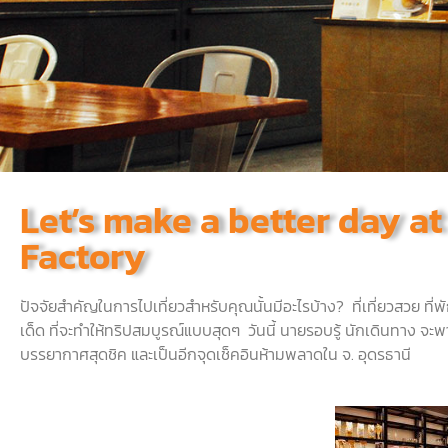
Let’s make a better day a
Factory
ปัจจัยสำคัญในการไปเที่ยวสำหรับคุณนั้นมีอะไรบ้าง
?
ที่เที่ยวสวย
ที่พ
เด็ด
ที่จะทำให้ทริปสมบูรณ์แบบสุดๆ
วันนี้
นายรอบรู้
นักเดินทาง
จะพา
บรรยากาศสุดชิค
และเป็นอีกจุดเช็คอินห้ามพลาดใน
จ
.
อุดรธานี