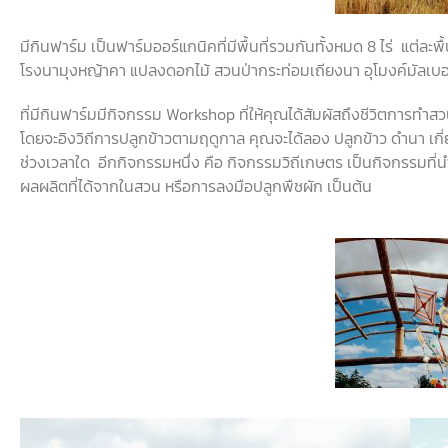
มีกินฟาร์ม
เป็นฟาร์มออร์แกนิคที่มีพื้นที่รวมกันทั้งหมด
8
ไร่
แต่ละพื
โรงนามุงหญ้าคา
แปลงดอกไม้
สวนป่ากระท่อมเถียงนา
อุโมงค์มัลเบอร
ที่มีกินฟาร์มมีกิจกรรม
Workshop
ที่ให้คุณได้สัมผัสถึงชีวิตการทำส
โดยจะอิงวิถีการปลูกข้าวตามฤดูกาล
คุณจะได้ลอง
ปลูกข้าว
ดำนา
เกี
ช่วงเวลาใด
อีกกิจกรรมหนึ่ง
คือ
กิจกรรมวิถีเกษตร
เป็นกิจกรรมที่
ผลผลิตที่ได้จากในสวน
หรือการลงมือปลูกพืชผัก
เป็นต้น