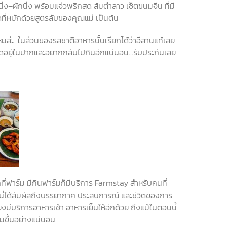
ึ่ง
–
ผักนึ่ง
พร้อมแจ่วพริกสด
ส้มตำลาว
เซ็ตขนมจีน
ที่มี
ดที่หมักด้วยสูตรลับของคุณแม่
เป็นต้น
หมล่ะ
ในส่วนของรสชาติอาหารนั้นเรียกได้ว่าอีสานแท้เลย
ิดอยู่ในปากและอยากกลับไปกินอีกแน่นอน
…
รับประกันเลย
ี่ฟาร์ม
มีกินฟาร์มก็มีบริการ
Farmstay
สำหรับคนที่
ี่นี่ได้สัมผัสถึงบรรยากาศ
ประสบการณ์
และชีวิตของการ
ยังมีบริการอาหารเช้า
อาหารเย็นให้อีกด้วย
ถึงแม้ในตอนนี้
่มขึ้นอย่างแน่นอน