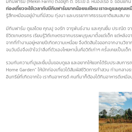
มีกินฟาร์ม
(Mekin Farm)
ตั้งอยู่ที่
ต.
จระเข้
อ
.
หนองเรือ
จ
.
ขอนแก่น
ท่องเที่ยวจะใช้เวลากับมีกินฟาร์มมากน้อยแค่ไหน
เราจะดูแลคุณเหม
รู้สึกเหมือนอยู่บ้านที่มีสวน
ทุ่งนา
และบรรยากาศธรรมชาติแสนสบาย
มีกินฟาร์ม
ดูแลโดย
คุณปู
จงรัก
จารุพันธ์งาม
และคุณยิ้ม
ประณีต
จา
ชีวิตเกษตรกร
เรียนรู้วิถีเกษตรจากบรรพบุรุษมาตั้งแต่เด็ก
แต่หลัง
จากที่ทำงานอยู่หลายปีเกิดความเหนื่อย
จึงตัดสินใจออกจากงานวิชาก
จนวันนึงจึงเข้าใจว่าสิ่งที่ตัวเองโหยหานั้นคือวิถีเก่าๆ
ครั้งเคยเป็นเด็ก
รวมกับความที่ปูและยิ้มนั้นขอบดูแล
และอยากให้แขกได้รับประสบการณ
Home Garden”
ให้นักท่องเที่ยวได้สัมผัสชีวิตการทำสวน
ท่ามกลางธ
อินทรีย์ที่เกิดจากใจ
เรากินอาหารดี
คนที่มาก็ต้องได้กินอาหารดีเหมือ