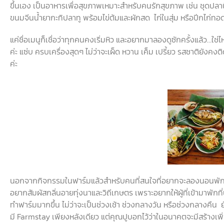
ขึ้นเอง
เป็นอาหารเพื่อสุขภาพเหมาะสำหรับคนรักสุขภาพ
เช่น
ชุดปลาน
ขนมจีนน้ำยากะทิปลาทู
พร้อมไข่ต้มและผักสด
ไก่ในสุ่ม
หรือปีกไก่ทอ
แค่ชื่อเมนูก็เชื่อว่าทุกคนคงเริ่มหิว
และอยากมาลองดูซักครั้งแล้ว
…
ใช่ไ
ค่ะ
แซ่บ
ครบเครื่องสุดๆ
ไม่ว่าจะเผ็ด
หวาน
เค็ม
เปรี้ยว
รสชาติยังคงต
ค่ะ
นอกจากกิจกรรมในฟาร์มแล้วสำหรับคนที่สนใจที่อยากจะลองนอนพักท
อยากสัมผัสกลิ่นอายทุ่งนาและวิถีเกษตร
เพราะอยากให้ผู้ที่เข้ามาพักท
ทำฟาร์มมากขึ้น
ไม่ว่าจะเป็นช่วงเช้า
ช่วงกลางวัน
หรือช่วงกลางคืน
มี
Farmstay
เพียงหลังเดียว
แต่คุณปูบอกไว้ว่าในอนาคตจะมีสร้างเพิ