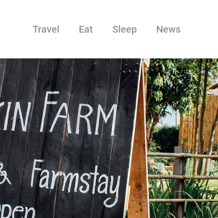
Travel
Eat
Sleep
News