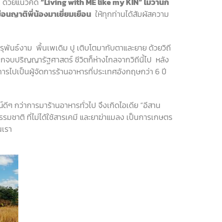
ด้วย
แนวคิด
“Living with ME like my KIN
”
ไม่ว่านัก
ือนญาติพี่น้องมาเยี่ยมเยือน
ให้ทุกท่านได้สัมผัสความ
รุพันธ์งาม
พื้นเพเดิม
ปู
เติบโตมากับตาและยาย
ด้วยวิถี
จากจบปริญญารัฐศาสตร์
ชีวิตก็ห่างไกลจากวิถีนี้ไป
หลัง
ารไปเป็นผู้จัดการร้านอาหารที่ประเทศอังกฤษกว่า
6
ปี
์ดีๆ
กว่าการมาร้านอาหารทั่วไป
จึงเกิดไอเดีย
“
อีสาน
รรมชาติ
ที่ไม่ได้ใช้สารเคมี
และยาฆ่าแมลง
เป็นการเกษตร
นเรา