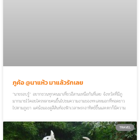
ภูค้อ @นาแห้ว มาแล้วรักเลย
“นายรอบรู้” อยากชวนทุกคนมาเที่ยวอีสานเหนือกันที่เลย จังหวัดที่มีภู
มากมายไว้คอยใครหลายคนขึ้นไปชมความงามของทะเลหมอกที่ทอดยาว
ไปตามภูเขา แค่นั่งมองดูสีสันท้องฟ้าเวลาพระอาทิตย์ขึ้นและตกก็มีความ
สุขแล้ว
เรามีภูหนึ่งที่อยากแนะนำให้ลองไปชมทะเลหมอกยามเช้ากันนั่นก็คือ ภูค้อ
TRAVEL