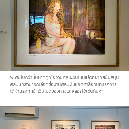
พิเศษไปกว่านั้นหากถูกใจงานศิลปะชิ้นไหนแล้วอยากสนับสนุน
ศิลปินก็สามารถเลือกซื้องานศิลปะในแคตตาล็อกนิทรรศการ
ได้ผ่านลิงก์หน้าเว็บไซต์ของทางแกลลอรี่ได้เช่นกันจ้า