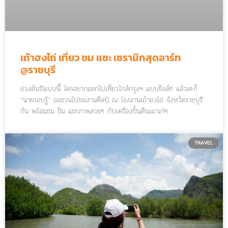
เถ้าฮงไถ่ เที่ยว ชม แชะ เซรามิกสุดอาร์ท
@ราชบุรี
ช่วงต้นปีแบบนี้ ใครอยากออกไปเที่ยวใกล้กรุงฯ แบบชิลล์ๆ แล้วละก็
“นายรอบรู้” ขอชวนไปชมงานศิลป์ ณ โรงงานเถ้าฮงไถ่ จังหวัดราชบุรี
กัน พร้อมชม ชิม แชะภาพสวยๆ กับเครื่องปั้นดินเผาเก๋ๆ
TRAVEL