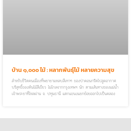
บ้าน ๑,๐๐๐ ไม้ : หลากพันธุ์ไม้ หลายความสุข
สำหรับชีวิตคนเมืองที่พยายามหลบสีเทาๆ ของป่าคอนกรีตไปสูดอากาศ
บริสุทธิ์ของต้นไม้สีเขียว ไม่ไกลจากกรุงเทพฯ นัก ตามเส้นทางของแม่น้ำ
เจ้าพระยาที่ไหลผ่าน จ. ปทุมธานี แตกแขนงแยกย้อยออกไปเป็นคลอง
เล็กๆ ชื่อว่า คลองบางเตย อ. สามโคก มีคาเฟ่บรรยากาศอบอุ่น แฝงไป
ด้วยวิถีชีวิตแบบพอเพียงซ่อนตัวอยู่ ที่นั่นก็คือ “บ้าน ๑,๐๐๐ ไม้ คาเฟ่
แอนด์ฟาร์ม”