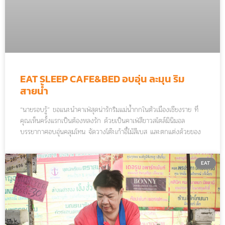
EAT SLEEP CAFE&BED อบอุ่น ละมุน ริม
สายน้ำ
“นายรอบรู้” ขอแนะนำคาเฟ่สุดน่ารักริมแม่น้ำกกในตัวเมืองเชียงราย ที่
คุณเห็นครั้งแรกเป็นต้องหลงรัก ด้วยเป็นคาเฟ่สีขาวสไตล์มินิมอล
บรรยากาศอบอุ่นคลุมโทน จัดวางโต๊ะเก้าอี้ไม้สีเบส และตกแต่งด้วยของ
แฮนเมดน่ารัก ๆ อย่างแก้ว จาน ชาม กาน้ำชา เซรามิกสีสันสดใส ไม่ว่า
จะเลือกนั่งมุมไหนก็น่ารักกุ๊กกิ๊กทุกมุม
EAT