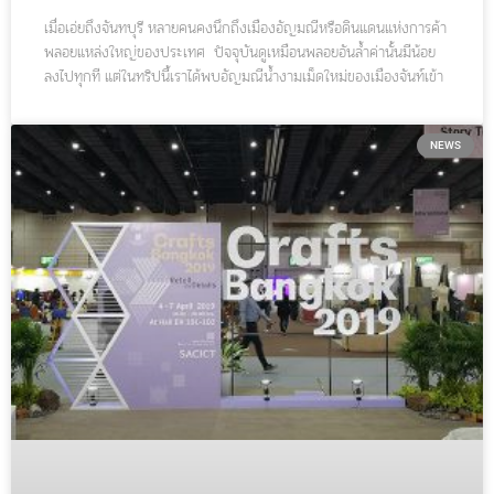
เมื่อเอ่ยถึงจันทบุรี หลายคนคงนึกถึงเมืองอัญมณีหรือดินแดนแห่งการค้า
พลอยแหล่งใหญ่ของประเทศ ปัจจุบันดูเหมือนพลอยอันล้ำค่านั้นมีน้อย
ลงไปทุกที แต่ในทริปนี้เราได้พบอัญมณีน้ำงามเม็ดใหม่ของเมืองจันท์เข้า
ให้แล้ว อัญมณีที่ว่านี้จะอวดโฉมพรึ่บพรั่บทั่วเมืองจันท์รอให้คุณๆ มา
เจียระไนเพียงช่วงหนึ่งเท่านั้นในรอบปี เริ่มตั้งแต่เดือนเมษายนไปจนถึง
กรกฎาคม อยากรู้กันแล้วใช่ไหมว่าเรากำลังพูดถึงอะไร?
NEWS