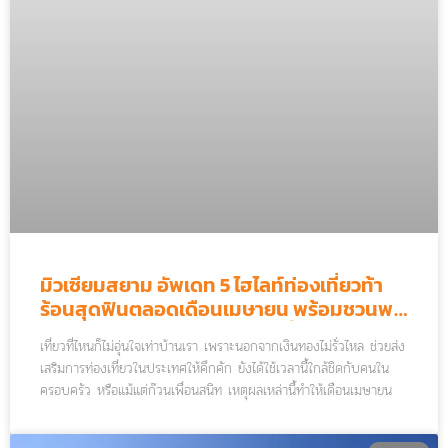
มิวเซียมสยาม อัพเดท 5 ไฮไลท์ท่องเที่ยวท้า
ร้อนสุดฟินตลอดเดือนเมษายน พร้อมชวนพก
บัตรมิวพาส ตะลุยแหล่งเรียนรู้ทั่วไทย
เที่ยวที่ไหนก็ไม่อุ่นใจเท่าบ้านเรา เพราะนอกจากเงินทองไม่รั่วไหล ช่วยส่ง
เสริมการท่องเที่ยวในประเทศให้คึกคัก ยังได้ใช้เวลานี้ใกล้ชิดกับคนใน
ครอบครัว หรือแม้แต่ก๊วนเพื่อนสนิท เหตุผลเหล่านี้ทำให้เดือนเมษายน
เหมาะกับการวางแผนท่องเที่ยวเป็นที่สุด