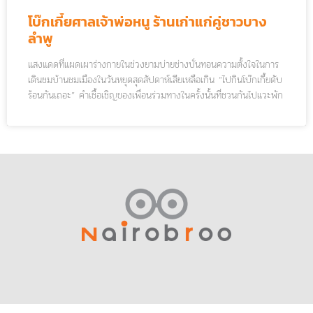
โบ๊กเกี้ยศาลเจ้าพ่อหนู ร้านเก่าแก่คู่ชาวบาง
ลำพู
แสงแดดที่แผดเผาร่างกายในช่วงยามบ่ายช่างบั่นทอนความตั้งใจในการ
เดินชมบ้านชมเมืองในวันหยุดสุดสัปดาห์เสียเหลือเกิน “ไปกินโบ๊กเกี้ยดับ
ร้อนกันเถอะ” คำเชื้อเชิญของเพื่อนร่วมทางในครั้งนั้นที่ชวนกันไปแวะพัก
ข้างทางเพื่อหลบร้อนและเติมความสดชื่นจากขนมหวานแบบชาวจีน
โบราณ