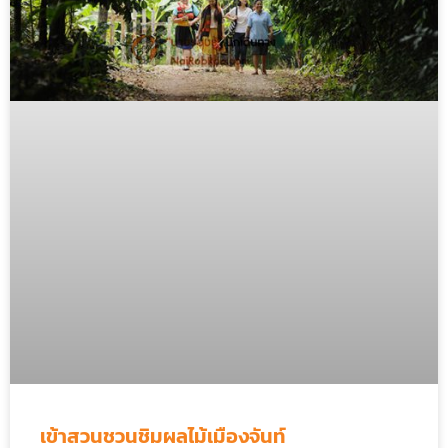
เข้าสวนชวนชิมผลไม้เมืองจันท์