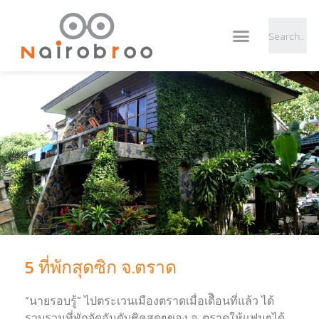
5 ที่พักสุดซิก จ.ตราด
“นายรอบรู้” ไปตระเวนเมืองตราดเมื่อเดืิอนที่แล้ว ได้
รวบรวมที่พักจัดอันดับชิคสุดๆของ จ. ตราดให้แฟนๆได้