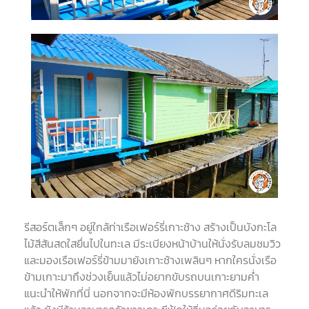
รีสอร์ตเล็กๆ อยู่ใกล้ท่าเรือเฟอร์รี่เกาะช้าง สร้างเป็นบังกะโล
ไม้สีสันสดใสยื่นไปในทะเล มีระเบียงหน้าบ้านให้นั่งรับลมชมวิว
และมองเรือเฟอร์รี่ข้ามมายังเกาะช้างเพลินๆ หากใครนั่งเรือ
ข้ามเกาะมาถึงช่วงเย็นแล้วไม่อยากขับรถบนเกาะยามค่ำ
แนะนำให้พักที่นี่ นอกจากจะมีห้องพักบรรยากาศดีริมทะเล