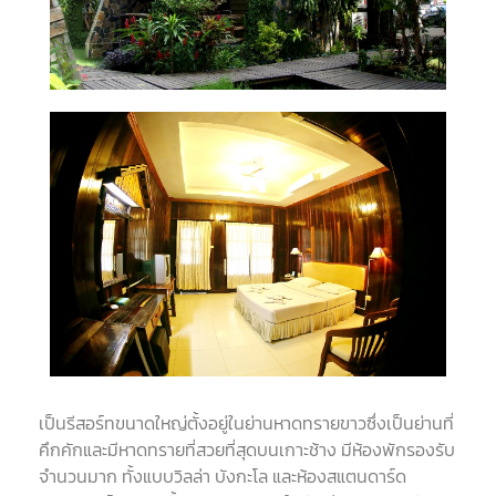
เป็นรีสอร์ทขนาดใหญ่ตั้งอยู่ในย่านหาดทรายขาวซึ่งเป็นย่านที่
คึกคักและมีหาดทรายที่สวยที่สุดบนเกาะช้าง มีห้องพักรองรับ
จำนวนมาก ทั้งแบบวิลล่า บังกะโล และห้องสแตนดาร์ด