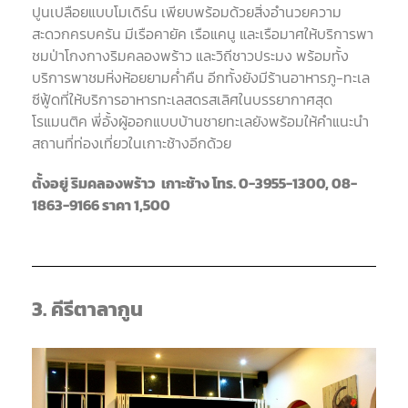
ปูนเปลือยแบบโมเดิร์น เพียบพร้อมด้วยสิ่งอำนวยความ
สะดวกครบครัน มีเรือคายัค เรือแคนู และเรือมาศให้บริการพา
ชมป่าโกงกางริมคลองพร้าว และวิถีชาวประมง พร้อมทั้ง
บริการพาชมหิ่งห้อยยามค่ำคืน อีกทั้งยังมีร้านอาหารภู-ทะเล
ซีฟู้ดที่ให้บริการอาหารทะเลสดรสเลิศในบรรยากาศสุด
โรแมนติค พี่อั้งผู้ออกแบบบ้านชายทะเลยังพร้อมให้คำแนะนำ
สถานที่ท่องเที่ยวในเกาะช้างอีกด้วย
ตั้งอยู่ ริมคลองพร้าว เกาะช้าง โทร. 0-3955-1300, 08-
1863-9166 ราคา 1,500
3. คีรีตาลากูน