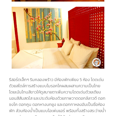
รีสอร์ตเล็กๆ ริมคลองพร้าว มีห้องพักเพียง 5 ห้อง โดดเด่น
ด้วยสไตล์การสร้างแบบโมรอคโคผสมผสานความเป็นไทย
โดยเน้นโทนสีขาวให้ดูสบายตาเพิ่มความโดดเด่นด้วยเตียง
นอนสีสันสดใส และประดับห้องด้วยภาพวาดดอกลีลาวดี ดอก
ชงโค ดอกคูน ดอกหางนกยูง และดอกกาหลงอันเป็นชื่อห้อง
พัก ส่วนห้องน้ำเป็นแบบโอเพ่นแอร์ พร้อมทั้งสร้างสระว่ายน้ำ