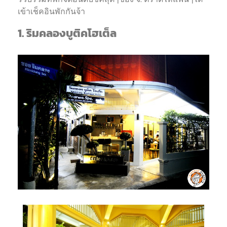
เข้าเช็คอินพักกันจ้า
1. ริมคลองบูติคโฮเต็ล