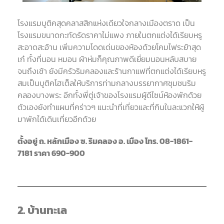
โรงแรมบูติคสุดคลาสสิกแห่งเดียวใจกลางเมืองตราด เป็น
โรงแรมขนาดกะทัดรัดราคาไม่แพง ภายในตกแต่งได้เรียบหรู
สะอาดสะอ้าน เพิ่มความโดดเด่นของห้องด้วยโคมไฟระย้าสุด
เก๋ ทั้งที่นอน หมอน ผ้าห่มก็คุณภาพดีเยี่ยมนอนหลับสบาย
จนถึงเช้า ยังมีครัวริมคลองและร้านกาแฟที่ตกแต่งได้เรียบหรู
สมเป็นบูติคโฮเต็ลให้บริการท่ามกลางบรรยากาศชุมชนริม
คลองบางพระ อีกทั้งพี่ตู่เจ้าของโรงแรมผู้ดีไซน์ห้องพักด้วย
ตัวเองยังทำแผนที่คร่าวๆ แนะนำที่เที่ยวและที่กินในละแวกให้ผู้
มาพักได้เดินเที่ยวอีกด้วย
ตั้งอยู่ ถ. หลักเมือง ซ. ริมคลอง อ. เมือง โทร. 08-1861-
7181 ราคา 690-900
2. บ้านทะเล