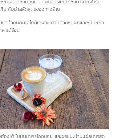
ีซ่าร์สลัดซึ่งมีจุดเด่นที่ผักออร์แกนิกซึ่งมาจากฟาร์ม
บทิม กับน้ำสลัดสูตรของทางร้าน
ทียมเอาใจคนกินเจโดยเฉพาะ ตามด้วยซุปผักและซุปมะเขือ
ะลาเต้ร้อน
งตุ้งฮ่องเต้ ใบมันเทศ บ๊อกชอย และขอแนะนำมะเขือเทศสด