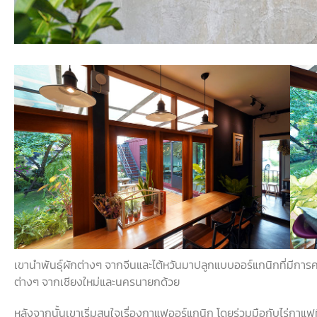
เขานำพันธุ์ผักต่างๆ จากจีนและไต้หวันมาปลูกแบบออร์แกนิกที่มีกา
ต่างๆ จากเชียงใหม่และนครนายกด้วย
หลังจากนั้นเขาเริ่มสนใจเรื่องกาแฟออร์แกนิก โดยร่วมมือกับไร่กาแฟท