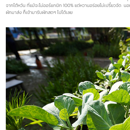
จากไต้หวัน ที่แม้จะไม่ออร์แกนิก 100% แต่หวานอร่อยไม่เปรี้ยวจัด นอก
ผักมาส่ง ก็เข้ามารับผักสดๆ ไปได้เลย