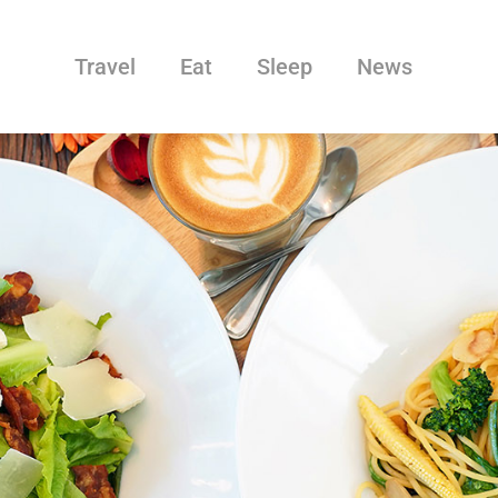
Travel
Eat
Sleep
News