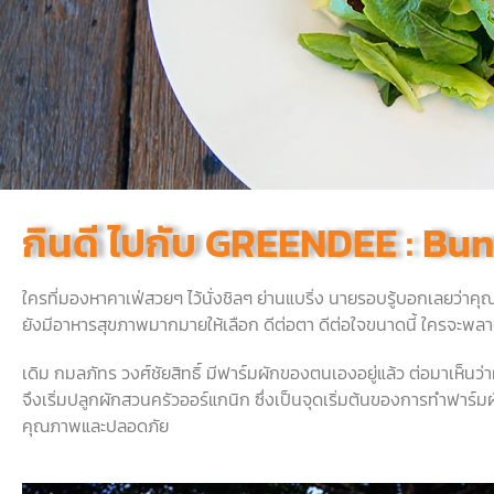
กินดี ไปกับ GREENDEE : Bu
ใครที่มองหาคาเฟ่สวยๆ ไว้นั่งชิลๆ ย่านแบริ่ง นายรอบรู้บอกเลยว่า
ยังมีอาหารสุขภาพมากมายให้เลือก ดีต่อตา ดีต่อใจขนาดนี้ ใครจะพลา
เดิม กมลภัทร วงศ์ชัยสิทธิ์ มีฟาร์มผักของตนเองอยู่แล้ว ต่อมาเห็นว
จึงเริ่มปลูกผักสวนครัวออร์แกนิก ซึ่งเป็นจุดเริ่มต้นของการทำฟาร์มผั
คุณภาพและปลอดภัย