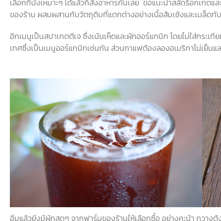
เลือกที่นั่งเหมาะๆ ได้แล้วก็สั่งอาหารกันเลย ขอแนะนำสลัดร็อกเกตและซ
ของร้าน ผสมผสานกับวัตถุดิบที่แตกต่างอย่างเนื้อส้มเช้งและเมล็ดทั
อีกเมนูเป็นสปาเกตตีเจ ซึ่งเน้นเห็ดและผักออร์แกนิก โดยไม่ใส่กระเ
เทศซึ่งเป็นเมนูออร์แกนิกเช่นกัน ส่วนกาแฟต้องลองอเมริกาโน่เย็นแล
อิ่มแล้วยังมีผักสดๆ จากฟาร์มของร้านให้เลือกซื้อ อย่างคะน้า กวา