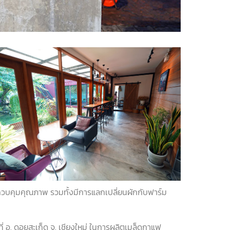
รควบคุมคุณภาพ รวมทั้งมีการแลกเปลี่ยนผักกับฟาร์ม
ี่ อ. ดอยสะเก็ด จ. เชียงใหม่ ในการผลิตเมล็ดกาแฟ