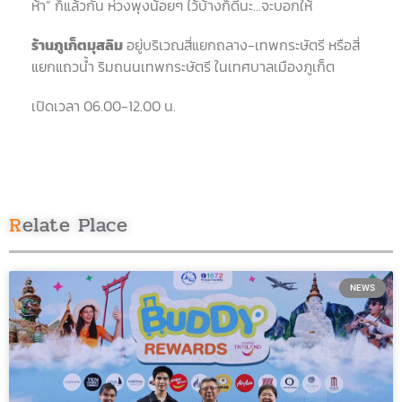
ห้า” ก็แล้วกัน ห่วงพุงน้อยๆ ไว้บ้างก็ดีนะ…จะบอกให้
ร้านภูเก็ตมุสลิม
อยู่บริเวณสี่แยกถลาง-เทพกระษัตรี หรือสี่
แยกแถวน้ำ ริมถนนเทพกระษัตรี ในเทศบาลเมืองภูเก็ต
เปิดเวลา 06.00-12.00 น.
Relate Place
NEWS