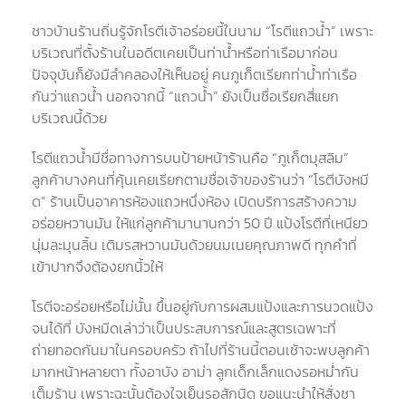
ชาวบ้านร้านถิ่นรู้จักโรตีเจ้าอร่อยนี้ในนาม “โรตีแถวน้ำ” เพราะ
บริเวณที่ตั้งร้านในอดีตเคยเป็นท่าน้ำหรือท่าเรือมาก่อน
ปัจจุบันก็ยังมีลำคลองให้เห็นอยู่ คนภูเก็ตเรียกท่าน้ำท่าเรือ
กันว่าแถวน้ำ นอกจากนี้ “แถวน้ำ” ยังเป็นชื่อเรียกสี่แยก
บริเวณนี้ด้วย
โรตีแถวน้ำมีชื่อทางการบนป้ายหน้าร้านคือ “ภูเก็ตมุสลิม”
ลูกค้าบางคนที่คุ้นเคยเรียกตามชื่อเจ้าของร้านว่า “โรตีบังหมี
ด” ร้านเป็นอาคารห้องแถวหนึ่งห้อง เปิดบริการสร้างความ
อร่อยหวานมัน ให้แก่ลูกค้ามานานกว่า 50 ปี แป้งโรตีที่เหนียว
นุ่มละมุนลิ้น เติมรสหวานมันด้วยนมเนยคุณภาพดี ทุกคำที่
เข้าปากจึงต้องยกนิ้วให้
โรตีจะอร่อยหรือไม่นั้น ขึ้นอยู่กับการผสมแป้งและการนวดแป้ง
จนได้ที่ บังหมีดเล่าว่าเป็นประสบการณ์และสูตรเฉพาะที่
ถ่ายทอดกันมาในครอบครัว ถ้าไปที่ร้านนี้ตอนเช้าจะพบลูกค้า
มากหน้าหลายตา ทั้งอาบัง อาม่า ลูกเด็กเล็กแดงรอหม่ำกัน
เต็มร้าน เพราะฉะนั้นต้องใจเย็นรอสักนิด ขอแนะนำให้สั่งชา