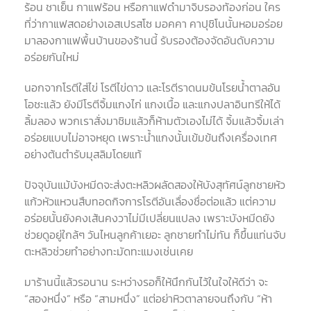
ร้อน ชาเย็น กาแฟร้อน หรือกาแฟดำมาจิบรองท้องก่อน ใคร
ที่ว่ากาแฟสดอย่างเอสเปรสโซ มอคคา คาปุชิโนนั้นหอมอร่อย
มาลองกาแฟพื้นบ้านของร้านนี้ รับรองต้องจัดอันดับความ
อร่อยกันใหม่
นอกจากโรตีใส่ไข่ โรตีไข่ดาว และโรตีราดนมข้นโรยน้ำตาลอัน
โอชะแล้ว ยังมีโรตีจิ้มแกงไก่ แกงเนื้อ และแกงปลาอินทรีให้ได้
ลิ้มลอง พวกเราสั่งมาชิมแล้วก็ห้ามตัวเองไม่ได้ จิ้มแล้วจิ้มเล่า
อร่อยแบบไม่อาจหยุด เพราะน้ำแกงนั้นเข้มข้นถึงเครื่องเทศ
อย่างต้นตำรับมุสลิมโดยแท้
ปัจจุบันแม้บังหมีดจะส่งตะหลิวผลัดสองให้บังสุทัศน์ลูกชายหัว
แก้วหัวแหวนสืบทอดกิจการโรตีอันเลื่องชื่อต่อแล้ว แต่ความ
อร่อยนั้นยังคงเส้นคงวาไม่มีเปลี่ยนแปลง เพราะบังหมีดยัง
ช่วยดูอยู่ใกล้ๆ วันไหนลูกค้าเยอะ ลูกชายทำไม่ทัน ก็ขึ้นแท่นจับ
ตะหลิวช่วยทำอย่างทะมัดทะแมงเช่นเคย
มาร้านนี้แล้วรอนาน ระหว่างรอก็ให้นึกกันไว้ในใจให้ดีว่า จะ
“สองหนึ่ง” หรือ “สามหนึ่ง” แต่อย่าหิวตาลายจนถึงกับ “ห้า