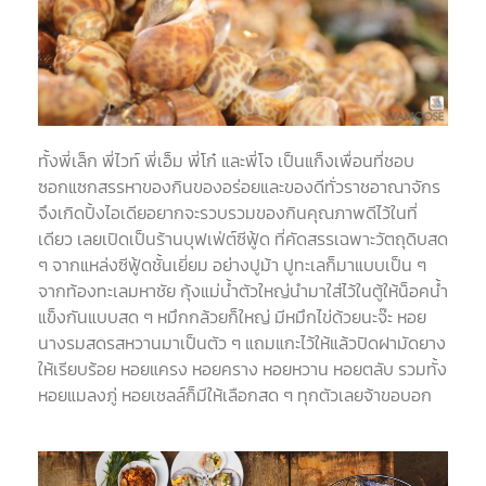
ทั้งพี่เล็ก พี่ไวท์ พี่เอ็ม พี่โก๋ และพี่โจ เป็นแก็งเพื่อนที่ชอบ
ซอกแซกสรรหาของกินของอร่อยและของดีทั่วราชอาณาจักร
จึงเกิดปิ้งไอเดียอยากจะรวบรวมของกินคุณภาพดีไว้ในที่
เดียว เลยเปิดเป็นร้านบุฟเฟ่ต์ซีฟู้ด ที่คัดสรรเฉพาะวัตถุดิบสด
ๆ จากแหล่งซีฟู้ดชั้นเยี่ยม อย่างปูม้า ปูทะเลก็มาแบบเป็น ๆ
จากท้องทะเลมหาชัย กุ้งแม่น้ำตัวใหญ่นำมาใส่ไว้ในตู้ให้น็อคน้ำ
แข็งกันแบบสด ๆ หมึกกล้วยก็ใหญ่ มีหมึกไข่ด้วยนะจ๊ะ หอย
นางรมสดรสหวานมาเป็นตัว ๆ แถมแกะไว้ให้แล้วปิดฝามัดยาง
ให้เรียบร้อย หอยแครง หอยคราง หอยหวาน หอยตลับ รวมทั้ง
หอยแมลงภู่ หอยเชลล์ก็มีให้เลือกสด ๆ ทุกตัวเลยจ้าขอบอก