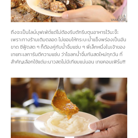
ถึงจะเป็นไลน์บุฟเฟ่ต์แต่ไม่ต้องรีบตักรีบตุนอาหารไว้นะจ๊ะ
เพราะทางร้านเติมตลอด ไม่ยอมให้กระบะน้ำแข็งพร่องเป็นอัน
ขาด ซีฟู้ดสด ๆ ก็ต้องคู่กับน้ำจิ้มแซ่บ ๆ พี่เล็กหนึ่งในเจ้าของ
เทยทะเลการันตีความแซ่บ ว่าโขลกน้ำจิ้มกันสดใหม่ทุกวัน ที่
สำคัญเลือกใช้แต่มะนาวสดไม่มีเทียมแน่นอน เทยคอนเฟิร์ม!!!