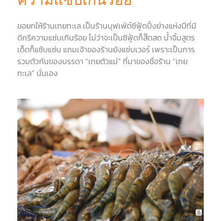
ขอยกให้ร้านเทยทะเล เป็นร้านบุฟเฟ่ต์ซีฟู้ดปิ้งย่างแห่งปีที่มี
ดีกรีความแซ่บเกินร้อย ไม่ว่าจะเป็นซีฟู้ดก็ส๊ดสด น้ำจิ้มสูตร
เด็ดก็แซ้บแซ่บ แถมเจ้าของร้านยังแซ่บเวอร์ เพราะเป็นการ
รวมตัวกันของบรรดา “เทยตัวแม่” ที่มาของชื่อร้าน “เทย
ทะเล” นั่นเอง