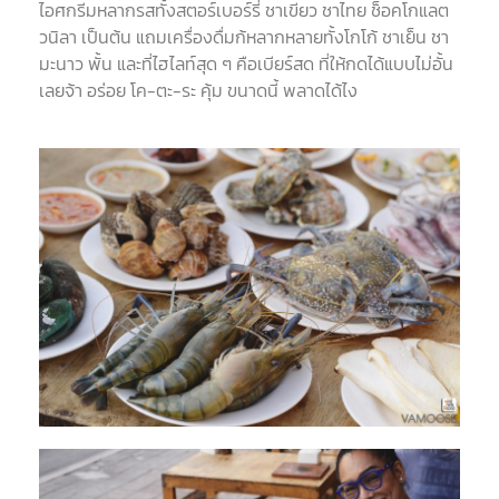
ไอศกรีมหลากรสทั้งสตอร์เบอร์รี่ ชาเขียว ชาไทย ช็อคโกแลต
วนิลา เป็นต้น แถมเครื่องดื่มก้หลากหลายทั้งโกโก้ ชาเย็น ชา
มะนาว พั้น และที่ไฮไลท์สุด ๆ คือเบียร์สด ที่ให้กดได้แบบไม่อั้น
เลยจ้า อร่อย โค-ตะ-ระ คุ้ม ขนาดนี้ พลาดได้ไง