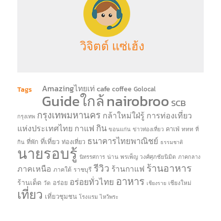
วิจิตต์ แซ่เฮ้ง
Amazingไทยเท่
cafe
coffee
Tags
Golocal
Guideใกล้
nairobroo
SCB
กรุงเทพมหานคร
กล้าใหม่ใฝ่รู้
การท่องเที่ยว
กรุงเทพ
แห่งประเทศไทย
กาแฟ
กิน
คาเฟ่
ททท
ขอนแก่น
ข่าวท่องเที่ยว
ที่
ธนาคารไทยพาณิชย์
ที่เที่ยว
ที่พัก
ท่องเที่ยว
กิน
ธรรมชาติ
นายรอบรู้
น่าน
พรเพ็ญ วงศ์ศุภชัยนิมิต
นิทรรศการ
ภาคกลาง
รีวิว
ร้านอาหาร
ภาคเหนือ
ร้านกาแฟ
ภาคใต้
ราชบุรี
อาหาร
อร่อยทั่วไทย
ร้านเด็ด
อร่อย
วัด
เชียงใหม่
เชียงราย
เที่ยว
เที่ยวชุมชน
โรงแรม
ไหว้พระ