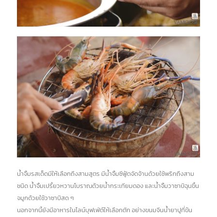
น้ำจิ้มรสเด็ดมีให้เลือกถึงสามสูตร มีน้ำจิ้มซีฟู้ดจัดจ้านด้วยใช้พริกถึงสาม
ชนิด น้ำจิ้มเปรี้ยวหวานโบราณด้วยน้ำกระเทียมดอง และน้ำจิ้มวาซาบิฉุนขึ้น
จมูกด้วยใช้วาซาบิสด ๆ
นอกจากนี้ยังมีอาหารในไลน์บุฟเฟ่ต์ให้เลือกตัก อย่างขนมจีนน้ำยาปูที่ข้น