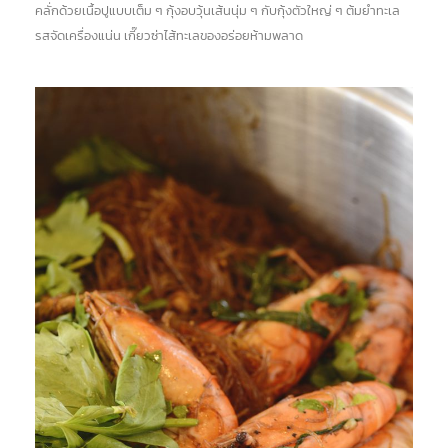
คลั่กด้วยเนื้อปูแบบเต็ม ๆ กุ้งอบวุ้นเส้นนุ่ม ๆ กับกุ้งตัวใหญ่ ๆ ต้มยำทะเล
รสจัดเครื่องแน่น เกี๊ยวซ่าไส้ทะเลของอร่อยห้ามพลาด