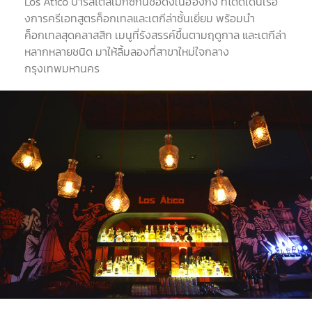
Los Atico บาร์สไตล์เม็กซิกันชื่อดังในฮ่องกง ที่โดดเด่นเรื่อ
งการครีเอทสูตรค็อกเทลและเตกีล่าชั้นเยี่ยม พร้อมนำ
ค็อกเทลสุดคลาสสิก เมนูที่รังสรรค์ขึ้นตามฤดูกาล และเตกีล่า
หลากหลายชนิด มาให้ลิ้มลองที่สาขาใหม่ใจกลาง
กรุงเทพมหานคร