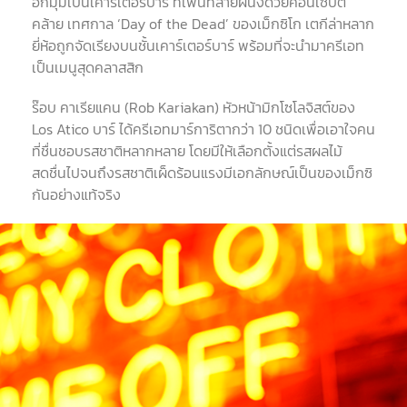
อีกมุมเป็นเคาร์เตอร์บาร์ ที่เพ้นท์ลายผนังด้วยคอนเซปต์
คล้าย เทศกาล ‘Day of the Dead’ ของเม็กซิโก เตกีล่าหลาก
ยี่ห้อถูกจัดเรียงบนชั้นเคาร์เตอร์บาร์ พร้อมที่จะนำมาครีเอท
เป็นเมนูสุดคลาสสิก
ร๊อบ คาเรียแคน (Rob Kariakan) หัวหน้ามิกโซโลจิสต์ของ
Los Atico บาร์ ได้ครีเอทมาร์การิตากว่า 10 ชนิดเพื่อเอาใจคน
ที่ชื่นชอบรสชาติหลากหลาย โดยมีให้เลือกตั้งแต่รสผลไม้
สดชื่นไปจนถึงรสชาติเผ็ดร้อนแรงมีเอกลักษณ์เป็นของเม็กซิ
กันอย่างแท้จริง