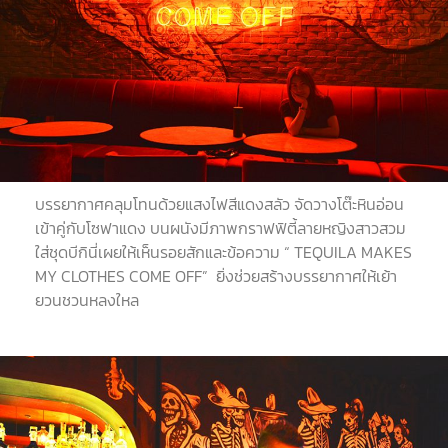
บรรยากาศคลุมโทนด้วยแสงไฟสีแดงสลัว จัดวางโต๊ะหินอ่อน
เข้าคู่กับโซฟาแดง บนผนังมีภาพกราฟฟิตี้ลายหญิงสาวสวม
ใส่ชุดบีกินี่เผยให้เห็นรอยสักและข้อความ “ TEQUILA MAKES
MY CLOTHES COME OFF” ยิ่งช่วยสร้างบรรยากาศให้เย้า
ยวนชวนหลงใหล