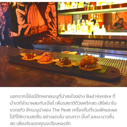
นอกจากนี้ยังมีอีกหลายเมนูที่น่าสนใจอย่าง Bad Hombre ที่
นำเตกีล่ามาผสมกับเบียร์ เพิ่มรสชาติด้วยพริกสด เสิร์ฟมาใน
ขวดแก้ว อีกเมนูน่าลอง The Peak เครื่องดื่มที่รวมผักและผล
ไม้ที่ให้ความสดชื่น อย่างแตงโม แตงกวา มิ้นท์ และมะนาวคั้น
สด เพียงจิบแรกคุณจะต้องหลงรัก