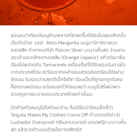
แน่นอนว่าต้องมีเมนูห้ามพลาดที่สายดริ๊งก์ต้องไปลองสักครั้ง
เริ่มกันด้วย Lost Atico Margarita เมนูมาร์การิตาแบบ
คลาสสิก ทำจากเตกีล่า Patron Sliver มะนาวคั้นสด ว่านหาง
จระเข้ และเหล้าหวานรสส้ม (Orange Liqueur) แก้วต่อมายิ่ง
ต้องไม่พลาดกับ Tamarindo เครื่องดื่มที่ได้รับแรงบันดาลใจ
จากประเทศไทย สะท้อนรากเหง้าของสวรรค์เขตร้อนได้อย่าง
ชัดเจน รับรองว่ารสชาติเอ็กโซติก ต้องเป็นที่ถูกอกถูกใจคอ
ค็อกเทลแน่นอน แต่ขอบอกไว้ก่อนเลยว่า เมนูนี้เสิร์ฟเฉพาะ
ช่วงฤดูกาลมะขามของประเทศไทยเท่านั้นนะ
ปิดท้ายด้วยเมนูไฮไลท์ของร้าน ซึ่งมีชื่อเร่าร้อนเซ็กซี่ว่า
Tequila Makes My Clothes Come Off ทำจากเตกีล่า EI
Luchador Overproof กลิ่นลาเวนเดอร์ เกรปฟรุ้ต มะนาวคั้น
สด แล้วราดด้านบนด้วยโซดารสซิตรัส