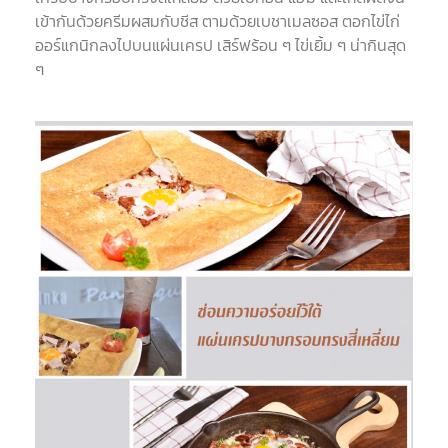
เข้ากันด้วยครีมผสมกับชีส ตามด้วยเบชาเมลซอส ตอกไข่ไก่
ออร์แกนิกลงไปบนแผ่นเครป เสิร์ฟร้อน ๆ ไข่เยิ้ม ๆ น่ากินสุด
ๆ