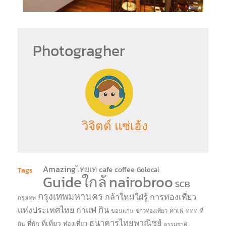
Photogragher
วิจิตต์ แซ่เฮ้ง
Amazingไทยเท่
cafe
coffee
Tags
Golocal
Guideใกล้
nairobroo
SCB
กรุงเทพมหานคร
กล้าใหม่ใฝ่รู้
การท่องเที่ยว
กรุงเทพ
แห่งประเทศไทย
กาแฟ
กิน
คาเฟ่
ททท
ขอนแก่น
ข่าวท่องเที่ยว
ที่
ธนาคารไทยพาณิชย์
ที่เที่ยว
ที่พัก
ท่องเที่ยว
กิน
ธรรมชาติ