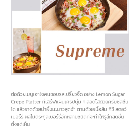
ต่อด้วยเมนูเอาใจคนชอบรสเปรี้ยวจี๊ด อย่าง Lemon Sugar
Crepe Platter ที่เสิร์ฟแผ่นเครปนุ่ม ๆ สอดไส้ด้วยครีมชีสชิ้น
โต แล้วราดด้วยน้ำผึ้งมะนาวสุดฉ่ำ ตามด้วยเนื้อส้ม กีวี สตอว์
เบอร์รี่ ผลไม้ตระกูลเบอร์รี่อีกหลายชนิดที่จะทำให้รู้สึกสดชื่น
ตั้งแต่เห็น