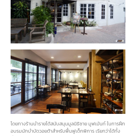
โดยทางร้านนำรายได้สนับสนุนมูลนิธิซาย มูฟเม้นท์ ในการฝึก
อบรมนักบำบัดวอยต้าสำหรับฟื้นฟูเด็กพิการ เรียกว่าได้ทั้ง