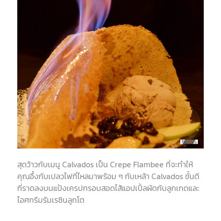
สุดว้าวกับเมนู Calvados เป็น Crepe Flambee ที่จะทำให้
คุณอึ้งกับเปลวไฟที่ไหลมาพร้อม ๆ กับเหล้า Calvados ชั้นดี
ที่ราดลงบนแป้งเครปกรอบสอดไส้แอปเปิ้ลผัดกับลูกเกดและ
ไอศกรีมรัมเรซินลูกโต