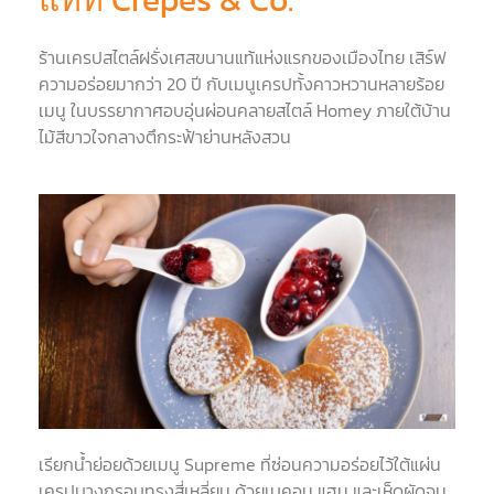
ร้านเครปสไตล์ฝรั่งเศสขนานแท้แห่งแรกของเมืองไทย เสิร์ฟ
ความอร่อยมากว่า 20 ปี กับเมนูเครปทั้งคาวหวานหลายร้อย
เมนู ในบรรยากาศอบอุ่นผ่อนคลายสไตล์ Homey ภายใต้บ้าน
ไม้สีขาวใจกลางตึกระฟ้าย่านหลังสวน
เรียกน้ำย่อยด้วยเมนู Supreme ที่ซ่อนความอร่อยไว้ใต้แผ่น
เครปบางกรอบทรงสี่เหลี่ยม ด้วยเบคอน แฮม และเห็ดผัดจน