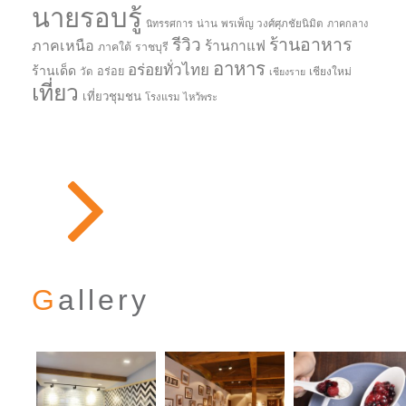
นายรอบรู้
น่าน
พรเพ็ญ วงศ์ศุภชัยนิมิต
นิทรรศการ
ภาคกลาง
รีวิว
ร้านอาหาร
ภาคเหนือ
ร้านกาแฟ
ภาคใต้
ราชบุรี
อาหาร
อร่อยทั่วไทย
ร้านเด็ด
อร่อย
วัด
เชียงใหม่
เชียงราย
เที่ยว
เที่ยวชุมชน
โรงแรม
ไหว้พระ
Gallery