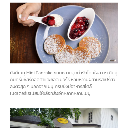
ยังมีเมนู Mini Pancake ขนมหวานสุดน่ารักโดนใจสาวๆ กินคู่
กับครีมชีสรีคอตต้าและซอสเบอร์รี หอมหวานผสานรสเปรี้ยว
ลงตัวสุด ๆ นอกจากเมนูเครปยังมีอาหารสไตล์
เมดิเตอร์เรเนียนให้เลือกสั่งอีกหลากหลายเมนู