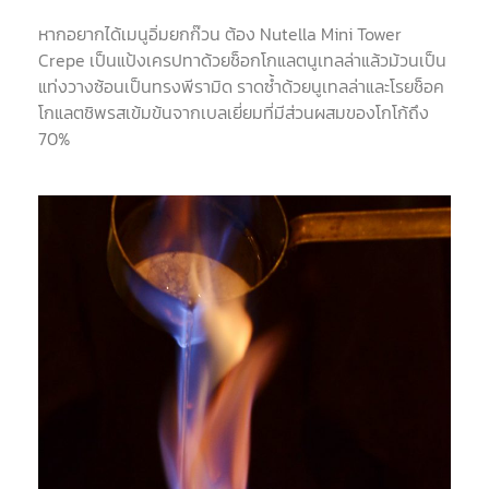
หากอยากได้เมนูอิ่มยกก๊วน ต้อง Nutella Mini Tower
Crepe เป็นแป้งเครปทาด้วยช็อกโกแลตนูเทลล่าแล้วม้วนเป็น
แท่งวางซ้อนเป็นทรงพีรามิด ราดซ้ำด้วยนูเทลล่าและโรยช็อค
โกแลตชิพรสเข้มข้นจากเบลเยี่ยมที่มีส่วนผสมของโกโก้ถึง
70%