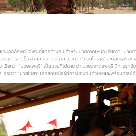
ละเอกลักษณ์เฉพาะที่แตกต่างกัน สำหรับมวยภาคเหนือ เรียกว่า “มวยท่า
นอาวุธที่รวดเร็ว ส่วนมวยภาคอีสาน เรียกว่า “มวยโคราช” จะต่อยและเตะวง
ียกว่า “มวยลพบุรี” เป็นมวยที่ได้ฉายาว่า มวยฉลาดลพบุรี มีการรุกรับ
รียกว่า “มวยไชยา” เอกลักษณ์อยู่ที่การป้องกันตัวเองและพร้อมตอบโต้คู่