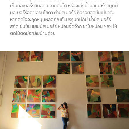
เก็บมัลเบอร์รี่กินสดๆ
จากต้นได้
หรือจะสั่งน้ำมัลเบอร์รี่สมูทตี้
มัลเบอร์รี่อิตาเลี่ยนโซดา
ยำมัลเบอร์รี่
ก็อร่อยสดชื่นเชียวล่ะ
หากติดใจจะอุดหนุนผลิตภัณฑ์แปรรูปที่นี่ก็มี
น้ำมัลเบอร์รี่
สกัดเข้มข้น
แยมมัลเบอร์รี่
หม่อนจี๊ดจ๊าด
ชาใบหม่อน
ฯลฯ
ให้
ติดไม้ติดมือกลับบ้านด้วย