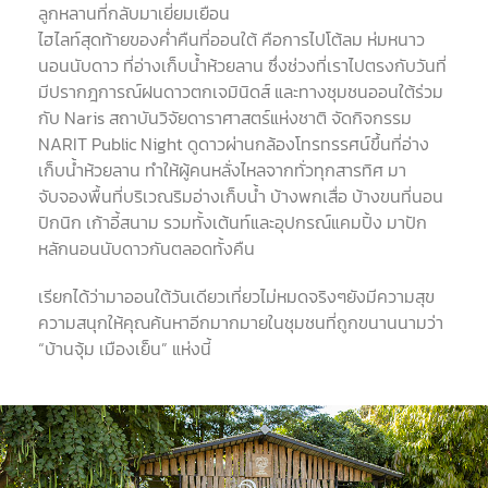
ลูกหลานที่กลับมาเยี่ยมเยือน
ไฮไลท์สุดท้ายของค่ำคืนที่ออนใต้ คือการไปโต้ลม ห่มหนาว
นอนนับดาว ที่อ่างเก็บน้ำห้วยลาน ซึ่งช่วงที่เราไปตรงกับวันที่
มีปรากฎการณ์ฝนดาวตกเจมินิดส์ และทางชุมชนออนใต้ร่วม
กับ
Naris
สถาบันวิจัยดาราศาสตร์แห่งชาติ จัดกิจกรรม
NARIT Public Night
ดูดาวผ่านกล้องโทรทรรศน์ขึ้นที่อ่าง
เก็บน้ำห้วยลาน ทำให้ผู้คนหลั่งไหลจากทั่วทุกสารทิศ มา
จับจองพื้นที่บริเวณริมอ่างเก็บน้ำ บ้างพกเสื่อ บ้างขนที่นอน
ปิกนิก เก้าอี้สนาม รวมทั้งเต้นท์และอุปกรณ์แคมปิ้ง มาปัก
หลักนอนนับดาวกันตลอดทั้งคืน
เรียกได้ว่ามาออนใต้วันเดียวเที่ยวไม่หมดจริงๆยังมีความสุข
ความสนุกให้คุณค้นหาอีกมากมายในชุมชนที่ถูกขนานนามว่า
“
บ้านจุ้ม เมืองเย็น
”
แห่งนี้