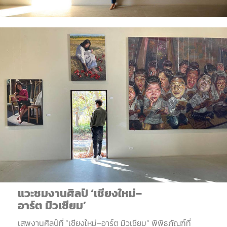
แวะชมงานศิลป์
‘
เชียงใหม่
–
อาร์ต
มิวเซียม
’
เสพงานศิลป์ที่
“
เชียงใหม่
–
อาร์ต
มิวเซียม
”
พิพิธภัณฑ์ที่