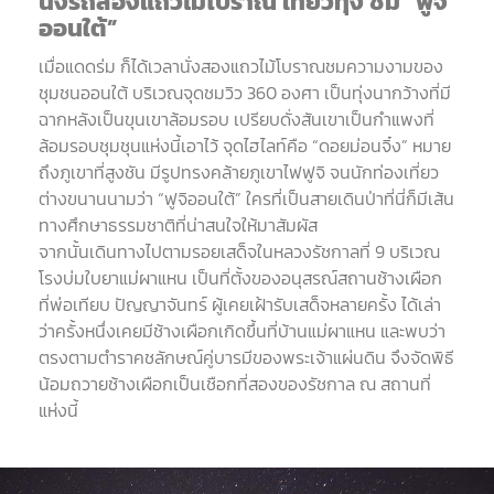
นั่งรถสองแถวไม้โบราณ
เที่ยวทุ่ง
ชม
“
ฟูจิ
ออนใต้
”
เมื่อแดดร่ม ก็ได้เวลานั่งสองแถวไม้โบราณชมความงามของ
ชุมชนออนใต้ บริเวณจุดชมวิว
360
องศา เป็นทุ่งนากว้างที่มี
ฉากหลังเป็นขุนเขาล้อมรอบ เปรียบดั่งสันเขาเป็นกำแพงที่
ล้อมรอบชุมชุนแห่งนี้เอาไว้ จุดไฮไลท์คือ
“
ดอยม่อนจิ๋ง
”
หมาย
ถึงภูเขาที่สูงชัน มีรูปทรงคล้ายภูเขาไฟฟูจิ จนนักท่องเที่ยว
ต่างขนานนามว่า
“
ฟูจิออนใต้
”
ใครที่เป็นสายเดินป่าที่นี่ก็มีเส้น
ทางศึกษาธรรมชาติที่น่าสนใจให้มาสัมผัส
จากนั้นเดินทางไปตามรอ
ยเสด็จในหลวงรัชกาลที่
9
บริเวณ
โรงบ่มใบยาแม่ผาแหน
เป็นที่ตั้งของอนุสรณ์สถานช้างเผือก
ที่
พ่อเทียบ ปัญญาจันทร์ ผู้เคยเฝ้ารับเสด็จหลายครั้ง ได้เล่า
ว่า
ครั้งหนึ่งเคยมีช้างเผือกเกิดขึ้นที่บ้านแม่ผาแหน
และพบว่า
ตรงตามตำราคชลักษณ์คู่บารมีของพระเจ้าแผ่นดิน
จึงจัดพิธี
น้อมถวายช้างเผือกเป็นเชือกที่สองของรัชกาล
ณ
สถานที่
แห่งนี้