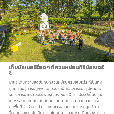
เก็บมัลเบอร์รี่สดๆ
ที่สวนหม่อนศิริมัลเบอร์
รี่
มาแวะเติมความสดชื่นกันที่สวนหม่อนศิริมัลเบอร์รี่
ที่เป็นทั้ง
ศูนย์เรียนรู้การปลูกพืชผักออร์แกนิกและการแปรรูปผลผลิต
อย่างการนำมัลเบอร์รี่พันธุ์เชียงใหม่
60
มาแปรรูปเป็นน้ำมัล
เบอร์รี่สกัดเข้มข้นให้ดื่มกันท่ามกลางบรรยากาศสวนร่มรื่น
บนพื้นที่
4
ไร่
แบ่งทำสวนเกษตรผสมผสานและ
ปลูกมัลเบอร์
รี่แบบทรงพุ่ม
จัดเป็นทรงอุโมงค์ยาว
สามารถเดินเล่นชมสวน