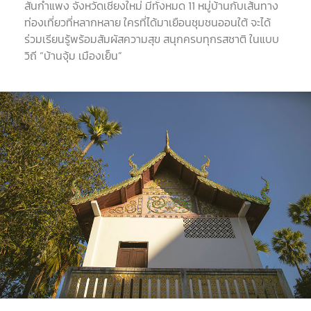
สันกำแพง
จังหวัดเชียงใหม่
มีทั้งหมด
11
หมู่บ้านกับเส้นทาง
ท่องเที่ยวที่หลากหลาย
ใครที่ได้มาเยือนชุมชนออนใต้
จะได้
ร่วม
เรียนรู้พร้อมสัมผัสความสุข สนุกครบทุกรสชาติ ในแบบ
วิถี
“
บ้านจุ้ม เมืองเย็น
”