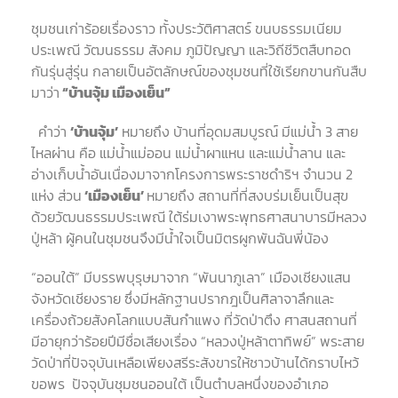
ชุมชนเก่าร้อยเรื่องราว ทั้ง
ประวัติศาสตร์
ขนบธรรมเนียม
ประเพณี
วัฒนธรรม
สังคม
ภูมิปัญญา
และวิถีชีวิตสืบทอด
กันรุ่นสู่รุ่น
กลายเป็นอัตลักษณ์ของชุมชนที่ใช้เรียกขานกันสืบ
มาว่า
“
บ้านจุ้ม
เมืองเย็น
”
คำว่า
‘
บ้านจุ้ม
’
หมายถึง
บ้านที่อุดมสมบูรณ์
มีแม่น้ำ
3
สาย
ไหลผ่าน
คือ
แม่น้ำแม่ออน
แม่น้ำผาแหน
และแม่น้ำลาน
และ
อ่างเก็บน้ำอันเนื่องมาจากโครงการพระราชดำริฯ
จำนวน
2
แห่ง
ส่วน
‘
เมืองเย็น
’
หมายถึง
สถานที่ที่สงบร่มเย็นเป็นสุข
ด้วยวัฒนธรรมประเพณี
ใต้ร่มเงาพระพุทธศาสนาบารมีหลวง
ปู่หล้า
ผู้คนในชุมชนจึงมีน้ำใจเป็นมิตรผูกพันฉันพี่น้อง
“
ออนใต้
”
มีบรรพบุรุษมาจาก
“
พันนาภูเลา
”
เมืองเชียงแสน
จังหวัดเชียงราย
ซึ่งมีหลักฐานปรากฎเป็นศิลาจาลึกและ
เครื่องถ้วยสังคโลกแบบสันกำแพง
ที่วัดป่าตึง
ศาสนสถานที่
มีอายุกว่าร้อยปีมีชื่อเสียงเรื่อง
“
หลวงปู่หล้าตาทิพย์
”
พระสาย
วัดป่าที่ปัจจุบันเหลือเพียงสรีระสังขารให้ชาวบ้านได้กราบไหว้
ขอพร
ปัจจุบันชุมชนออนใต้
เป็นตำบลหนึ่งของอำเภอ