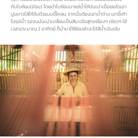
กับใบห้อม
(
ฮ่อม
)
โดยนำใบห้อมมาแช่น้ำให้มันเน่าเปื่อยแล้วเอา
ปูนขาวใส่ให้จับตัวแบบขี้โคลน จากนั้นต้องเอาน้ำด่าง เอาขี้เถ้า
ไปแช่น้ำ รอจนมันเน่าเปลี่ยนเป็นสีมะเขือสุกเหลืองๆ เขียวๆ ใช้
เวลาประมาณ
2
อาทิตย์ ก็นำมาใช้ย้อมผ้าจะได้สีน้ำเงินเข้ม