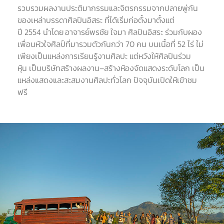
รวบรวมผลงานประติมากรรมและจิตรกรรมจากปลายพู่กัน
ของเหล่าบรรดาศิลปินอิสระ
ที่ได้เริ่มก่อตั้งมาตั้งแต่
ปี
2554
นำโดย
อาจารย์พรชัย
ใจมา
ศิลปินอิสระ
ร่วมกับผอง
เพื่อนหัวใจศิลป์ที่มารวมตัวกันกว่า
70
คน
บนเนื้อที่
52
ไร่
ไม่
เพียงเป็นแหล่งการเรียนรู้งานศิลปะ
แต่หวังให้ศิลปินร่วม
หุ้น
เป็นบริษัทสร้างผลงาน
–
สร้างห้องจัดแสดงระดับโลก
เป็น
แหล่งแสดงและสะสมงานศิลปะทั่วโลก
ปัจจุบันเปิดให้เข้าชม
ฟรี