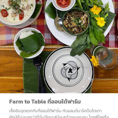
Farm to Table
ที่ออนใต้ฟาร์ม
เช็คอินจุดแรกกันที่ออนใต้ฟาร์ม กับแลนด์มาร์คปิ่นโตเถา
ยักษ์ที่บ่งบอกว่าที่นี่เปรียบเสมือนครัวของชุมชน โดยพี่โยหรือ