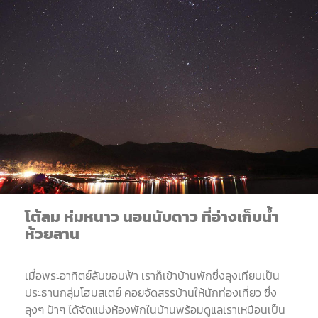
โต้ลม
ห่มหนาว
นอนนับดาว
ที่อ่างเก็บน้ำ
ห้วยลาน
เมื่อพระอาทิตย์ลับขอบฟ้า เราก็เข้าบ้านพักซึ่งลุงเทียบเป็น
ประธานกลุ่มโฮมสเตย์ คอยจัดสรรบ้านให้นักท่องเที่ยว ซึ่ง
ลุงๆ ป้าๆ ได้จัดแบ่งห้องพักในบ้านพร้อมดูแลเราเหมือนเป็น