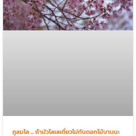
ภูลมโล … ถ้ามัวโลเลเดี๋ยวไม่ทันดอกไม้บานนะ