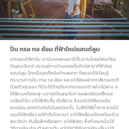
ปั่น
กรอ
ทอ
ย้อม
ที่ฟ้าใหม่แฮนด์ลูม
จากออนใต้ฟาร์ม เรานั่งรถสองแถวไม้โบราณโดยมีพ่อเทียบ
ปัญญาจันทร์ ปราญช์ชาวบ้านคอยเป็นไกด์พามาที่ฟ้าใหม่
แฮนด์ลูม อีกหนึ่งจุดเช็คอินห้ามพลาด ที่คุณจะได้เรียนรู้
กระบวนการปั่น กรอ ทอ ย้อม และจะได้ย้อมผ้าจากสีธรรมชาติ
ด้วยตัวคุณเอง ที่นี่จะใช้วัตถุดิบจากธรรมชาติ อย่างไม้ฝาง จะ
ให้สีแดงหรือชมพู บวกภูมิปัญญาในการผสมสนิมเหล็กและ
เกลือเข้าไป จะได้สีเพิ่มขึ้น คือสีม่วง ส่วนครั่งให้สีแดงเข้ม
แดงอ่อน แตกต่างกันไปในแต่ละครั้ง
ใบสักให้สีน้ำตาล แกนไม้
ขนุนให้สีเหลือง แต่ถ้าต้มไปนานๆ จะได้สีเหลืองเข้มเหมือนจีวร
พระวัดป่า ต้นลิ้นฟ้าหรือเพกา จะให้สีเขียว ซึ่งทั้งหมดนี้จะใช้
วิธีการย้อมร้อนด้วยการต้ม แต่มีอีกวิธีคือการย้อมเย็นจะใช้