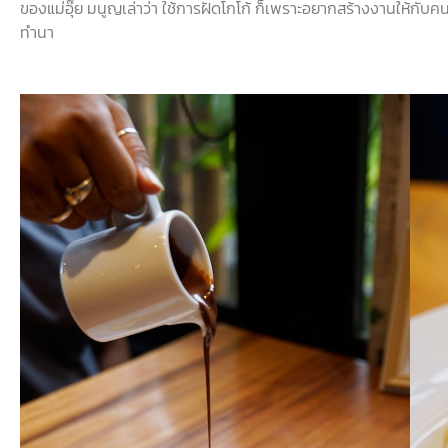
ของแม่อุ๊ย
มนูญเล่าว่า
ใช้การฝัดโกโก้
ก็เพราะอยากสร้างงานให้กับค
ทำนา