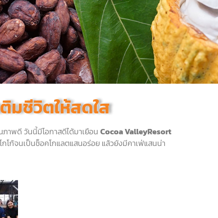
ิมชีวิตให้สดใส
ุณภาพดี
วันนี้มีโอกาสดีได้มาเยือน
Cocoa ValleyResort
รูปโกโก้จนเป็นช็อคโกแลตแสนอร่อย
แล้วยังมีคาเฟ่แสนน่า