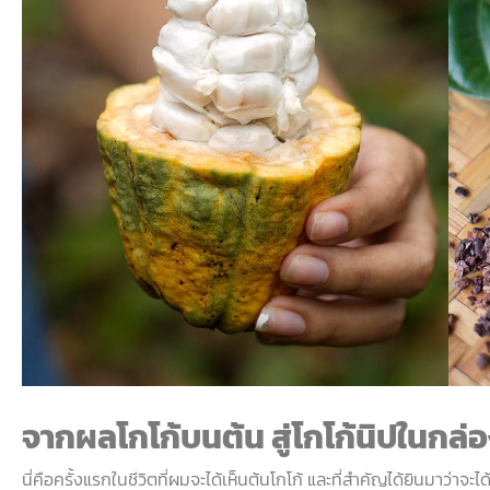
จากผลโกโก้บนต้น
สู่โกโก้นิปในกล่
นี่คือครั้งแรกในชีวิตที่ผมจะได้เห็นต้นโกโก้
และที่สำคัญได้ยินมาว่าจะได