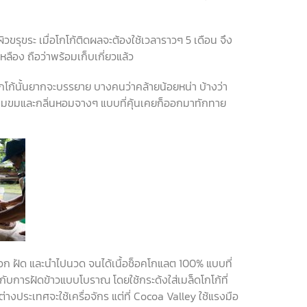
ิวขรุขระ
เมื่อโกโก้ติดผลจะต้องใช้เวลาราวๆ
5
เดือน
จึง
เหลือง
ถือว่าพร้อมเก็บเกี่ยวแล้ว
โกโก้นั้นยากจะบรรยาย
บางคนว่าคล้ายน้อยหน่า
บ้างว่า
วามขมและกลิ่นหอมจางๆ
แบบที่คุ้นเคยก็ออกมาทักทาย
ือก
ฝัด
และนำไปนวด
จนได้เนื้อช็อคโกแลต
100%
แบบที่
กับการฝัดข้าวแบบโบราณ
โดยใช้กระด้งใส่เมล็ดโกโก้ที่
้ต่างประเทศจะใช้เครื่อจักร
แต่ที่
Cocoa Valley
ใช้แรงมือ