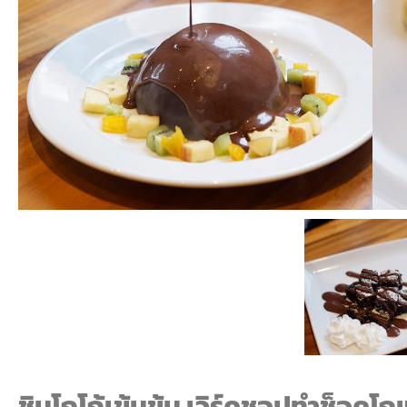
ชิมโกโก้เข้มข้น
เวิร์คชอปทำช็อคโก