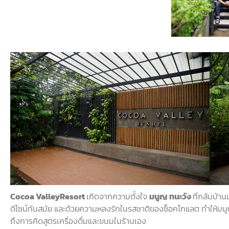
Cocoa ValleyResort
เกิดจากความตั้งใจ
มนูญ
ทนะวัง
ที่กลับบ้า
ดีไซน์ทันสมัย
และด้วยความหลงรักในรสชาติของ
ช็อคโกแลต
ทำให้มนู
ถึงการคิดสูตรเครื่องดื่มและขนมในร้านเอง