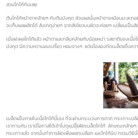
สวนโกโก้กันเลย
ต้นโกโก้หน้าตาคล้ายๆ
กับต้นมังคุด
ส่วนผลนั้นหน้าตาเหมือนมะละกอผ
จะเก็บผลผลิตได้
สังเกตุง่ายๆ
จากสีเขียวบนผิวจะค่อยๆ
เปลี่ยนเป็นสี
เมื่อผ่าผลโกโก้แล้ว
หน้าตาและกลิ่นคล้ายกับน้อยหน่า
รสชาติของเนื้อ
มังคุด
มีความหวานอมเปรี้ยว
หอมจางๆ
แต่เมื่อลองกัดเมล็ดแข็งค
เมล็ดแข็งภายในเนื้อโกโก้นี้เอง
ที่จะผ่านกระบวนการตาก
กระเทาะเปล
เราทานกัน
เรามีโอกาสได้เข้าไปดูแม่อุ๊ยฝัดเมล็ดโกโก้
ลักษณะคล้ายๆ
กระเทาะแล้ว
จากนั้นทำการฝัดเพื่อแยกเปลือก
และโกโก้นิป
กรรมวิธีนี