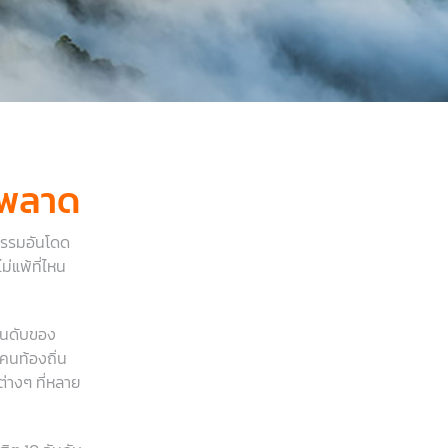
ามพลาด
รรมอันโดด
่แพ้ที่ไหน
อันดับของ
อคนท้องถิ่น
ต่างๆ ที่หลาย