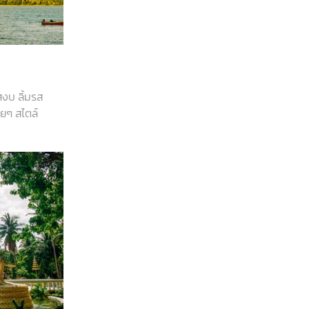
สงบ ลิ้มรส
ยๆ สไตล์