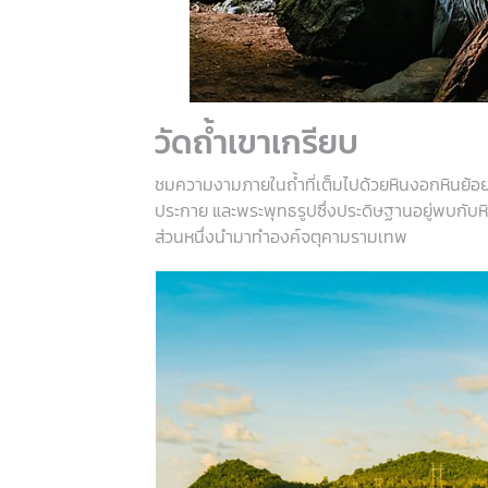
วัดถ้ำเขาเกรียบ
ชมความงามภายในถ้ำที่เต็มไปด้วยหินงอกหินย้อ
ประกาย และพระพุทธรูปซึ่งประดิษฐานอยู่พบกับหินศั
ส่วนหนึ่งนำมาทำองค์จตุคามรามเทพ