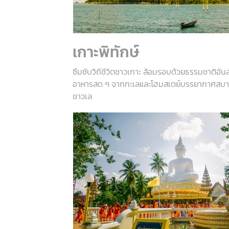
เกาะพิทักษ์
ซึมซับวิถีชีวิตชาวเกาะ ล้อมรอบด้วยธรรมชาติอัน
อาหารสด ๆ จากทะเลและโฮมสเตย์บรรยากาศสบา
ชาวเล