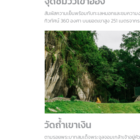
จุดชมวิวเขาออง
สัมผัสความเย็นพร้อมกับทะเลหมอกและชมความ
ทิวทัศน์ 360 องศา บนยอดเขาสูง 251 เมตรจากระ
วัดถ้ำเขาเงิน
ตามรอยพระบาทสมเด็จพระจุลจอมเกล้าเจ้าอยู่หัว 