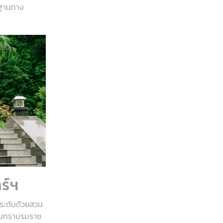
กฐานทาง
ร์ฯ
 ประดับด้วยสวน
รินทราบรมราช