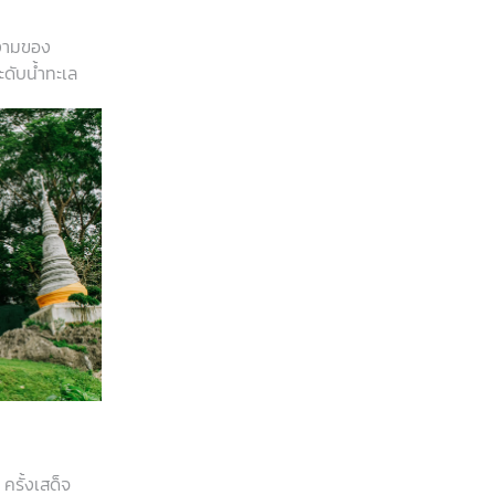
งามของ
ดับน้ำทะเล
ครั้งเสด็จ