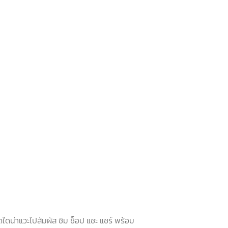
ดใดน่าแวะไปสัมผัส ชิม ช็อป แชะ แชร์ พร้อม